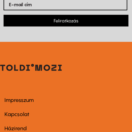
Feliratkozás
Impresszum
Footer
menu
first
Kapcsolat
Házirend
Footer