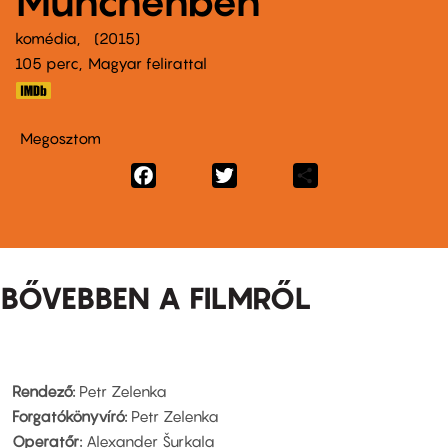
Münchenben
komédia
2015
105 perc,
Magyar felirattal
Megosztom
Facebook
Twitter
Share
BŐVEBBEN A FILMRŐL
Rendező:
Petr Zelenka
Forgatókönyvíró:
Petr Zelenka
Operatőr:
Alexander Šurkala