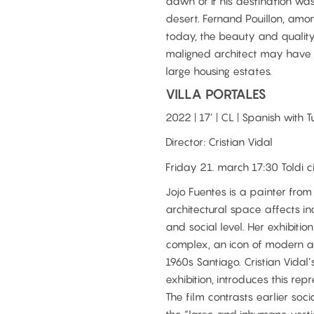
dawn or if his destination was 
desert. Fernand Pouillon, amon
today, the beauty and quality
maligned architect may have f
large housing estates.
VILLA PORTALES
2022 | 17’ | CL | Spanish with T
Director: Cristian Vidal
Friday 21. march 17:30 Toldi
Jojo Fuentes is a painter from
architectural space affects i
and social level. Her exhibitio
complex, an icon of modern a
1960s Santiago. Cristian Vidal
exhibition, introduces this re
The film contrasts earlier so