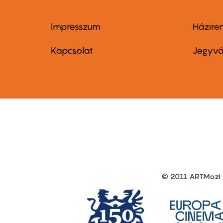
Impresszum
Házire
Footer
Foo
menu
me
Kapcsolat
Jegyvá
first
sec
© 2011 ARTMozi
Footer
other
links