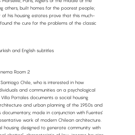
Marseille, Paris, Algiers or the middle of the
g others, built homes for the poorest people;
 of his housing estates prove that this much-
ound the cure for the problems of the classic
urkish and English subtitles
 cinema Room 2
 Santiago Chile, who is interested in how
ndividuals and communities on a psychological
n Villa Portales documents a social housing
rchitecture and urban planning of the 1950s and
’s documentary, made in conjunction with Fuentes’
presentative work of modern Chilean architecture.
cial housing designed to generate community with