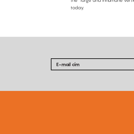
the “large and inhumane vertic
today.