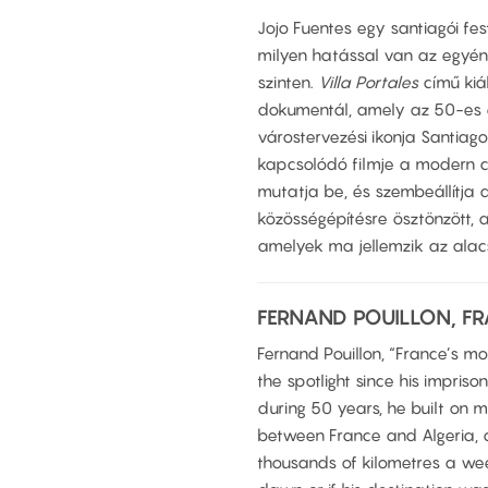
Jojo Fuentes egy santiagói fes
milyen hatással van az egyéne
szinten.
Villa Portales
című kiá
dokumentál, amely az 50-es 
várostervezési ikonja Santiago 
kapcsolódó filmje a modern ch
mutatja be, és szembeállítja a
közösségépítésre ösztönzött, 
amelyek ma jellemzik az alac
FERNAND POUILLON, F
Fernand Pouillon, “France’s m
the spotlight since his impris
during 50 years, he built on m
between France and Algeria, 
thousands of kilometres a week