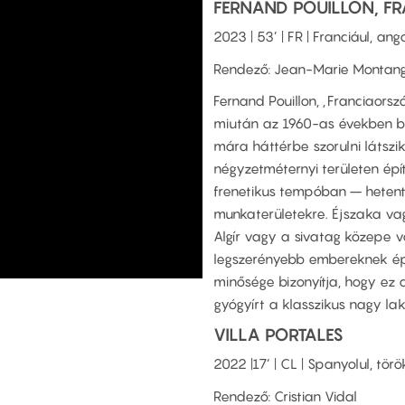
FERNAND POUILLON, F
2023 | 53’ | FR | Franciául, ango
Rendező: Jean-Marie Montan
Fernand Pouillon, „Franciaors
miután az 1960-as években b
mára háttérbe szorulni látszik
négyzetméternyi területen épít
frenetikus tempóban – hetente
munkaterületekre. Éjszaka vagy
Algír vagy a sivatag közepe vo
legszerényebb embereknek épí
minősége bizonyítja, hogy ez 
gyógyírt a klasszikus nagy la
VILLA PORTALES
2022 |17’ | CL | Spanyolul, törö
Rendező: Cristian Vidal