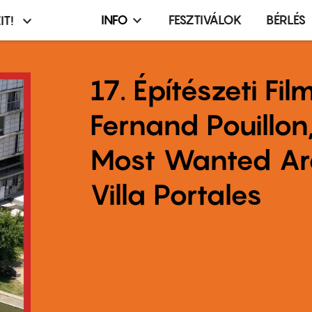
INFO
FESZTIVÁLOK
BÉRLÉS
IT!
Infó,
asztó
esemény,
terembérlés
17. Építészeti Fi
menü
Fernand Pouillon
Most Wanted Arc
Villa Portales