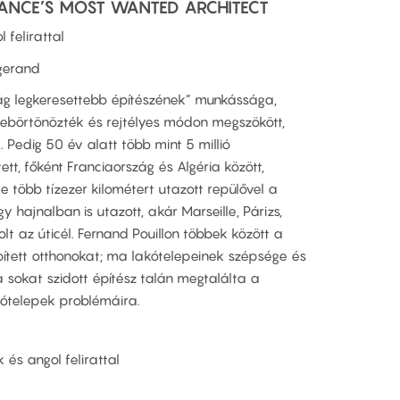
RANCE’S MOST WANTED ARCHITECT
l felirattal
gerand
zág legkeresettebb építészének” munkássága,
ebörtönözték és rejtélyes módon megszökött,
. Pedig 50 év alatt több mint 5 millió
ett, főként Franciaország és Algéria között,
 több tízezer kilométert utazott repülővel a
 hajnalban is utazott, akár Marseille, Párizs,
lt az úticél. Fernand Pouillon többek között a
tett otthonokat; ma lakótelepeinek szépsége és
a sokat szidott építész talán megtalálta a
kótelepek problémáira.
k és angol felirattal