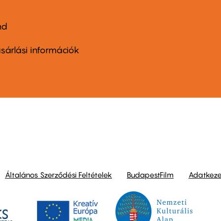
nd
ter
nu
sárlási információk
ond
Általános Szerződési Feltételek
BudapestFilm
Adatkezel