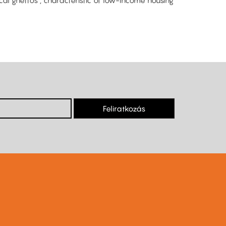
al ghettos”, characteristic of low-income housing
Feliratkozás