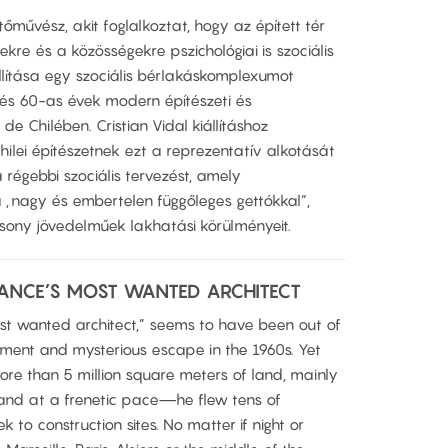
tőművész, akit foglalkoztat, hogy az épített tér
kre és a közösségekre pszichológiai is szociális
llítása egy szociális bérlakáskomplexumot
és 60-as évek modern építészeti és
de Chilében. Cristian Vidal kiállításhoz
ilei építészetnek ezt a reprezentatív alkotását
 régebbi szociális tervezést, amely
a „nagy és embertelen függőleges gettókkal”,
sony jövedelműek lakhatási körülményeit.
RANCE’S MOST WANTED ARCHITECT
ost wanted architect,” seems to have been out of
onment and mysterious escape in the 1960s. Yet
ore than 5 million square meters of land, mainly
and at a frenetic pace—he flew tens of
 to construction sites. No matter if night or