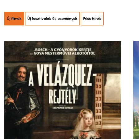
Új filmek
Új fesztiválok és események
Friss hírek