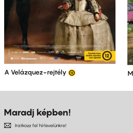
A Velázquez-rejtély
M
Maradj képben!
Iratkozz fel hírlevelünkre!