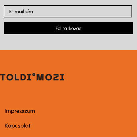
Feliratkozás
Impresszum
Footer
menu
first
Kapcsolat