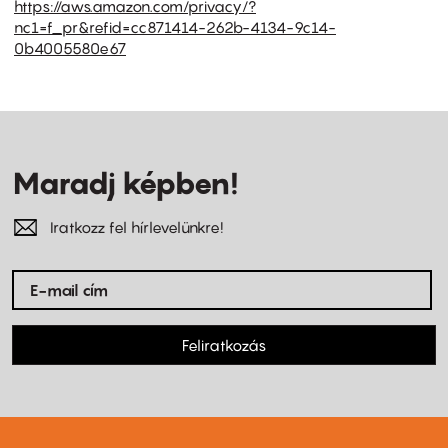
https://aws.amazon.com/privacy/?
nc1=f_pr&refid=cc871414-262b-4134-9c14-
0b4005580e67
Maradj képben!
Iratkozz fel hírlevelünkre!
Feliratkozás