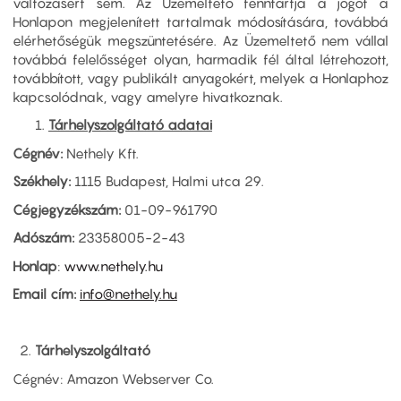
változásért sem. Az Üzemeltető fenntartja a jogot a
Honlapon megjelenített tartalmak módosítására, továbbá
elérhetőségük megszüntetésére. Az Üzemeltető nem vállal
továbbá felelősséget olyan, harmadik fél által létrehozott,
továbbított, vagy publikált anyagokért, melyek a Honlaphoz
kapcsolódnak, vagy amelyre hivatkoznak.
Tárhelyszolgáltató adatai
Cégnév:
Nethely Kft.
Székhely:
1115 Budapest, Halmi utca 29.
Cégjegyzékszám:
01-09-961790
Adószám:
23358005-2-43
Honlap
:
www.nethely.hu
Email cím:
info@nethely.hu
2.
Tárhelyszolgáltató
Cégnév: Amazon Webserver Co.