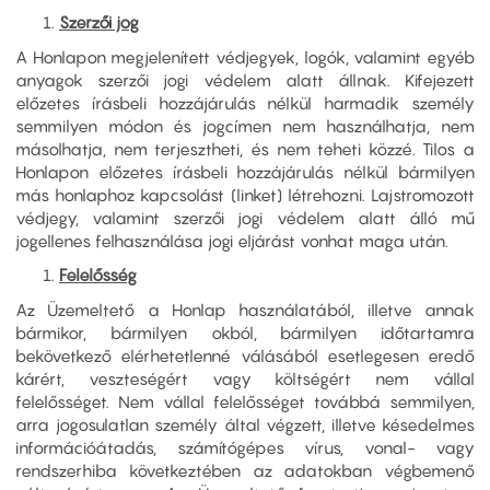
Szerzői jog
A Honlapon megjelenített védjegyek, logók, valamint egyéb
anyagok szerzői jogi védelem alatt állnak. Kifejezett
előzetes írásbeli hozzájárulás nélkül harmadik személy
semmilyen módon és jogcímen nem használhatja, nem
másolhatja, nem terjesztheti, és nem teheti közzé. Tilos a
Honlapon előzetes írásbeli hozzájárulás nélkül bármilyen
más honlaphoz kapcsolást (linket) létrehozni. Lajstromozott
védjegy, valamint szerzői jogi védelem alatt álló mű
jogellenes felhasználása jogi eljárást vonhat maga után.
Felelősség
Az Üzemeltető a Honlap használatából, illetve annak
bármikor, bármilyen okból, bármilyen időtartamra
bekövetkező elérhetetlenné válásából esetlegesen eredő
kárért, veszteségért vagy költségért nem vállal
felelősséget. Nem vállal felelősséget továbbá semmilyen,
arra jogosulatlan személy által végzett, illetve késedelmes
információátadás, számítógépes vírus, vonal- vagy
rendszerhiba következtében az adatokban végbemenő