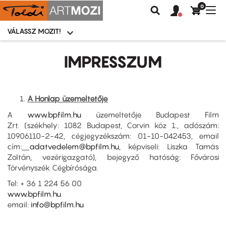
0
Felhasználói
Felhasznál
Nav
Keresés
fiók
fiók
átk
menü
menüje
VÁLASSZ MOZIT!
Moziválasztó
menü
Ugrás
a
IMPRESSZUM
tartalomra
A Honlap üzemeltetője
A
www.bpfilm.hu
üzemeltetője Budapest Film
Zrt.
(székhely: 1082 Budapest, Corvin köz 1., adószám:
10906110-2-42, cégjegyzékszám: 01-10-042453, email
cím:
adatvedelem@bpfilm.hu
, képviseli: Liszka Tamás
Zoltán, vezérigazgató), bejegyző hatóság: Fővárosi
Törvényszék Cégbírósága.
Tel: + 36 1 224 56 00
www.bpfilm.hu
email:
info@bpfilm.hu