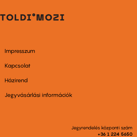
Impresszum
Footer
menu
first
Kapcsolat
Házirend
Footer
menu
second
Jegyvásárlási információk
Jegyrendelés központi szám
+36 1 224 5650