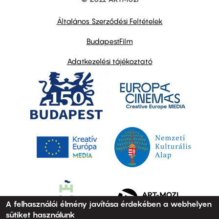
Footer
other
links
Általános Szerződési Feltételek
BudapestFilm
Adatkezelési tájékoztató
A felhasználói élmény javítása érdekében a webhelyen
sütiket használunk