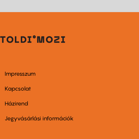
Impresszum
Footer
menu
first
Kapcsolat
Házirend
Footer
menu
second
Jegyvásárlási információk