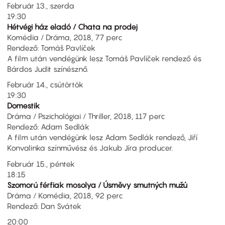
Február 13., szerda
19:30
Hétvégi ház eladó / Chata na prodej
Komédia / Dráma, 2018, 77 perc
Rendező: Tomáš Pavlíček
A film után vendégünk lesz Tomáš Pavlíček rendező és
Bárdos Judit színésznő.
Február 14., csütörtök
19:30
Domestik
Dráma / Pszichológiai / Thriller, 2018, 117 perc
Rendező: Adam Sedlák
A film után vendégünk lesz Adam Sedlák rendező, Jiří
Konvalinka színművész és Jakub Jíra producer.
Február 15., péntek
18:15
Szomorú férfiak mosolya / Úsměvy smutných mužů
Dráma / Komédia, 2018, 92 perc
Rendező: Dan Svátek
20:00