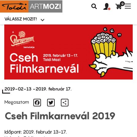
0
Felhasználói
Felhasznál
Nav
Keresés
fiók
fiók
átk
menü
menüje
VÁLASSZ MOZIT!
Moziválasztó
menü
Ugrás
a
tartalomra
2019-02-13
-
2019. február 17.
Facebook
Twitter
Share
Megosztom
Cseh Filmkarnevál 2019
Időpont: 2019. február 13-17.