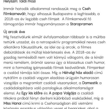
Helyszín: Toldi mozi
Immár hatodik alkalommal rendezzük meg a
Cseh
Filmkarnevál
t, hogy elhozzuk Budapestre a legfrissebb, a
2018-as év legjobb cseh filmjeit. A Filmkarnevál fő
támogatója immár hagyományosan a
Staropramen
.
Új arcok éve
Míg fesztiválunk elmúlt évfolyamaiban többször is a múltba
tettünk utazást, és a retrospektív programokkal neves cseh
alkotókra fókuszáltunk, az idei az új arcok, a filmes
debütálások és műfaji kísérletezés éve. A 2018-as év
gazdag terméséből nem volt könnyű válogatni, de a kínált
menü remélem, örömöt szerez úgy a klasszikus cseh humor,
mint a formailag igényesebb filmek kedvelőinek. Filmjeinket
a család témája köti össze. Míg a
Hétvégi ház eladó
című
nyitófilm a családi vagyon eladása ürügyén humorosan
vizsgálja a megromlott családi viszonyokat, a
Domestik
a
családalapításra való patologikus alkalmatlanságot
elemzi. Az
Egy kis időre
és
A papa Volgája
a családi
titkokra próbál fényt deríteni különböző eszközökkel, míg a
Miss Hanoi
című krimi a Csehországban élő vietnámi
közösség egzotikus világába vezet el bennünket, ahol a