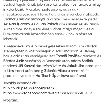
család fogalmának jelentése kulturálisan és társadalmilag
is különbözik. A család szétesésére, és annak
megakadályozásáért folyó harcra az elvonóban játszódó
Szomorú férfiak mosolya
, a családi veszteségekre pedig
Az elárult arany
és a
Jan Palach
című filmek reflektálnak.
A cseh mozi nagyszerű évet tudhat maga mögött, és a
Filmkarneválnak köszönhetően ennek Önök is részesei
lehetnek!
A vetítéseket követő beszélgetéseken három film alkotóit
személyesen is köszönthetjük a Toldi moziban. A Hétvégi
ház eladó után vendégünk lesz
Tomáš Pavlíček
rendező és
Bárdos Judit
színésznő, a Domestik után
Adam Sedlák
rendező,
Jiří Konvalinka
színművész és
Jakub Jíra
producer,
a Miss Hanoi után pedig
Zdeněk Viktora
rendező és
producer, valamint
Ha Thanh Špetlíková
színésznő.
További információk:
http://budapest.czechcentres.cz
https://www.facebook.com/events/381168512640988/
Program: