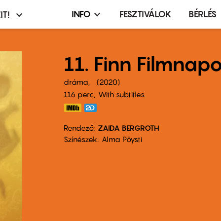
INFO
FESZTIVÁLOK
BÉRLÉS
IT!
Infó,
asztó
esemény,
terembérlés
11. Finn Filmnap
menü
dráma
2020
116 perc,
With subtitles
Rendező
ZAIDA BERGROTH
Színészek
Alma Pöysti