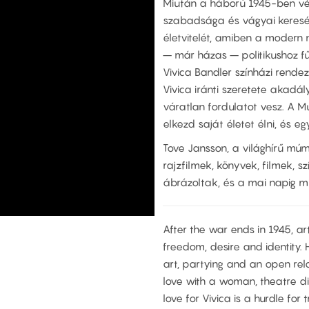
Miután a háború 1945-ben vég
szabadsága és vágyai keresé
életvitelét, amiben a modern 
– már házas – politikushoz fű
Vivica Bandler színházi rende
Vivica iránti szeretete akadál
váratlan fordulatot vesz. A M
elkezd saját életet élni, és e
Tove Jansson, a világhírű múm
rajzfilmek, könyvek, filmek, 
ábrázoltak, és a mai napig mi
After the war ends in 1945, art
freedom, desire and identity. H
art, partying and an open relat
love with a woman, theatre dire
love for Vivica is a hurdle for