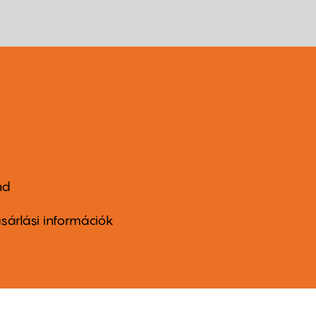
nd
ter
nu
sárlási információk
ond