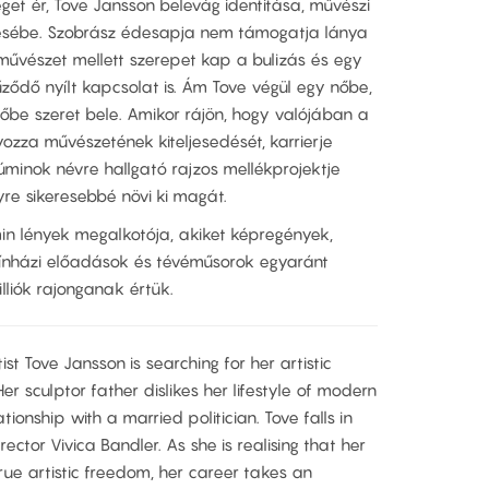
et ér, Tove Jansson belevág identitása, művészi
sébe. Szobrász édesapja nem támogatja lánya
művészet mellett szerepet kap a bulizás és egy
ződő nyílt kapcsolat is. Ám Tove végül egy nőbe,
zőbe szeret bele. Amikor rájön, hogy valójában a
yozza művészetének kiteljesedését, karrierje
úminok névre hallgató rajzos mellékprojektje
gyre sikeresebbé növi ki magát.
in lények megalkotója, akiket képregények,
színházi előadások és tévéműsorok egyaránt
lliók rajonganak értük.
ist Tove Jansson is searching for her artistic
er sculptor father dislikes her lifestyle of modern
ionship with a married politician. Tove falls in
ctor Vivica Bandler. As she is realising that her
 true artistic freedom, her career takes an