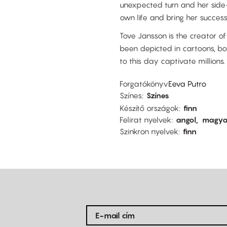
unexpected turn and her side-
own life and bring her success
Tove Jansson is the creator o
been depicted in cartoons, bo
to this day captivate millions.
Forgatókönyv
Eeva Putro
Színes
Színes
Készítő országok
finn
Felirat nyelvek
angol
magya
Szinkron nyelvek
finn