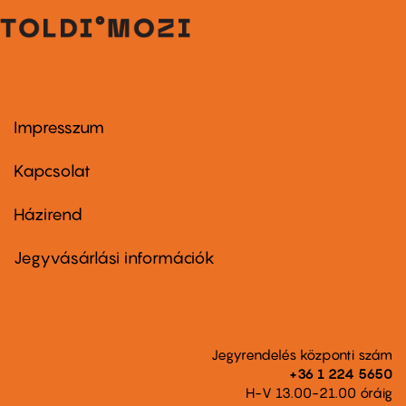
Impresszum
Footer
menu
first
Kapcsolat
Házirend
Footer
menu
second
Jegyvásárlási információk
Jegyrendelés központi szám
+36 1 224 5650
H-V 13.00-21.00 óráig