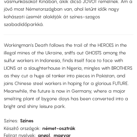
vasmunkásokat Kínában, akik dicső JÖVŐT remélnek. Ám a
jövő most Németországban van, ahol letűnt idők nagy
kohászati üzemét alakítják át színes-szagos
szabadidőparkká.
Workingman's Death follows the trail of the HEROES in the
illegal mines of the Ukraine, sniffs out GHOSTS among the
sulfur workers in Indonesia, finds itself face to face with
LIONS at a slaughterhouse in Nigeria, mingles with BROTHERS
as they cut a huge oil tanker into pieces in Pakistan, and
joins Chinese steel workers in hoping for a glorious FUTURE.
Meanwhile, the future is now in Germany, where a major
smelting plant of bygone days has been converted into a
bright and shiny leisure park.
Színes
Színes
Készítő országok
német-osztrák
Felirat nyelvek
angol
magyar