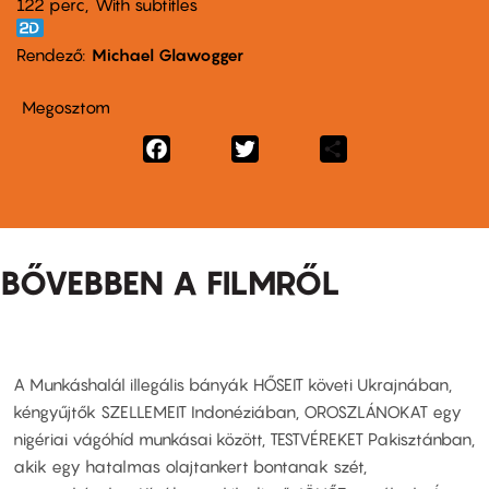
122 perc,
With subtitles
Rendező
Michael Glawogger
Megosztom
Facebook
Twitter
Share
BŐVEBBEN A FILMRŐL
A Munkáshalál illegális bányák HŐSEIT követi Ukrajnában,
kéngyűjtők SZELLEMEIT Indonéziában, OROSZLÁNOKAT egy
nigériai vágóhíd munkásai között, TESTVÉREKET Pakisztánban,
akik egy hatalmas olajtankert bontanak szét,