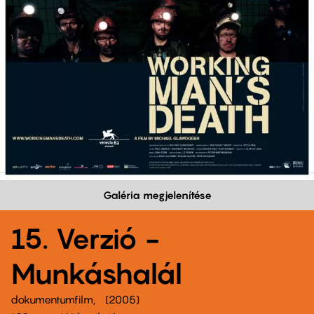
Galéria megjelenítése
15. Verzió -
Munkáshalál
dokumentumfilm
2005