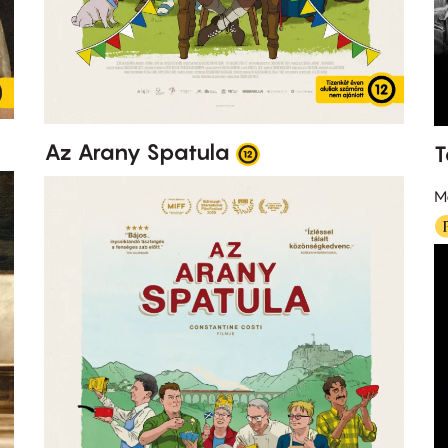
Az Arany Spatula
T
M