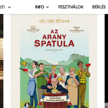
INFO
FESZTIVÁLOK
BÉRLÉS
IT!
Infó,
asztó
esemény,
terembérlés
menü