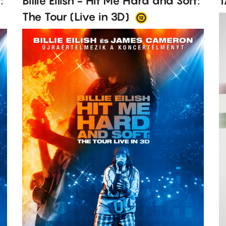
T
:
Billie Eilish - Hit Me Hard and Soft:
The Tour (Live in 3D)