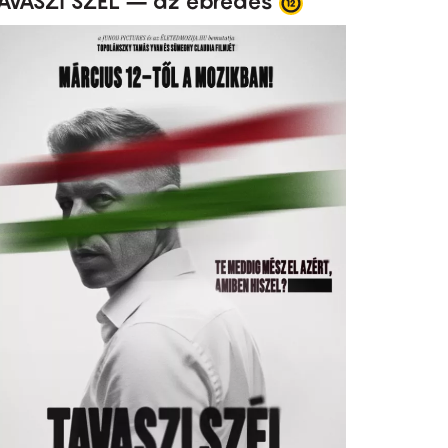
AVASZI SZÉL – az ébredés