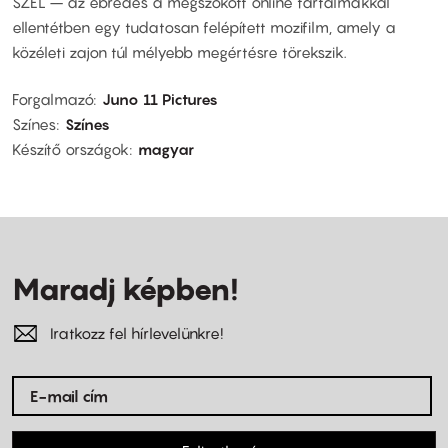
SZÉL – az ébredés a megszokott online tartalmakkal
ellentétben egy tudatosan felépített mozifilm, amely a
közéleti zajon túl mélyebb megértésre törekszik.
Forgalmazó
Juno 11 Pictures
Színes
Színes
Készítő országok
magyar
Maradj képben!
Iratkozz fel hírlevelünkre!