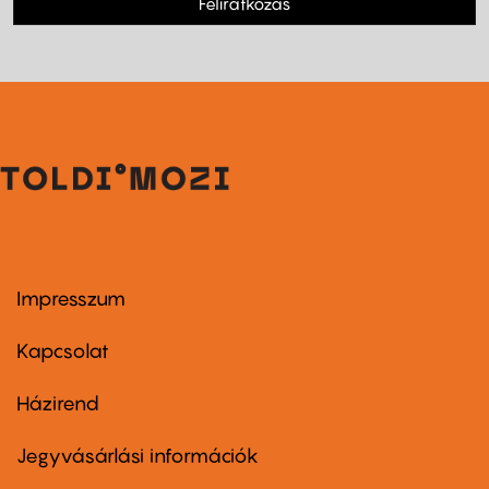
Feliratkozás
Impresszum
Footer
menu
first
Kapcsolat
Házirend
Footer
menu
second
Jegyvásárlási információk