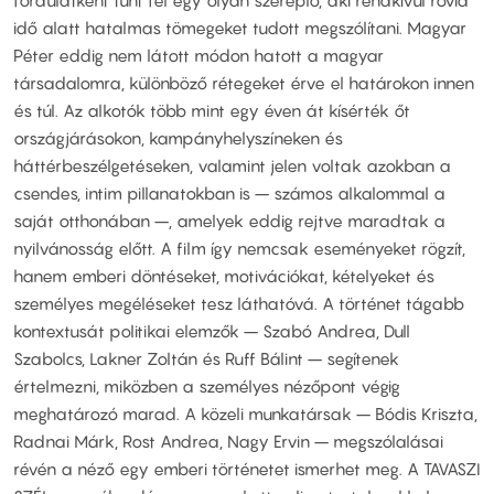
idő alatt hatalmas tömegeket tudott megszólítani. Magyar
Péter eddig nem látott módon hatott a magyar
társadalomra, különböző rétegeket érve el határokon innen
és túl. Az alkotók több mint egy éven át kísérték őt
országjárásokon, kampányhelyszíneken és
háttérbeszélgetéseken, valamint jelen voltak azokban a
csendes, intim pillanatokban is – számos alkalommal a
saját otthonában –, amelyek eddig rejtve maradtak a
nyilvánosság előtt. A film így nemcsak eseményeket rögzít,
hanem emberi döntéseket, motivációkat, kételyeket és
személyes megéléseket tesz láthatóvá. A történet tágabb
kontextusát politikai elemzők – Szabó Andrea, Dull
Szabolcs, Lakner Zoltán és Ruff Bálint – segítenek
értelmezni, miközben a személyes nézőpont végig
meghatározó marad. A közeli munkatársak – Bódis Kriszta,
Radnai Márk, Rost Andrea, Nagy Ervin – megszólalásai
révén a néző egy emberi történetet ismerhet meg. A TAVASZI