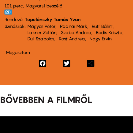
101 perc,
Magyarul beszélő
Rendező
Topolánszky Tamás Yvan
Színészek
Magyar Péter
Radnai Márk
Ruff Bálint
Lakner Zoltán
Szabó Andrea
Bódis Kriszta
Dull Szabolcs
Rost Andrea
Nagy Ervin
Megosztom
Facebook
Twitter
Share
BŐVEBBEN A FILMRŐL