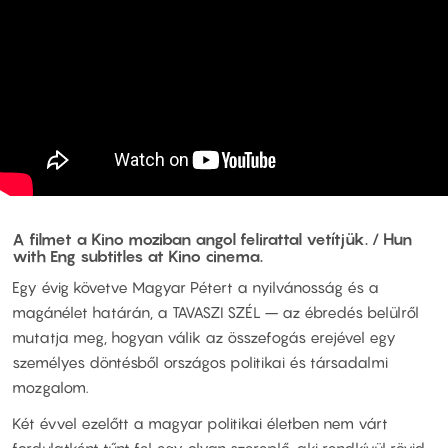
A filmet a Kino moziban angol felirattal vetítjük. / Hun
with Eng subtitles at Kino cinema.
Egy évig követve Magyar Pétert a nyilvánosság és a
magánélet határán, a TAVASZI SZÉL – az ébredés belülről
mutatja meg, hogyan válik az összefogás erejével egy
személyes döntésből országos politikai és társadalmi
mozgalom.
Két évvel ezelőtt a magyar politikai életben nem várt
fordulatként tűnt fel egy olyan szereplő, aki rendkívül rövid