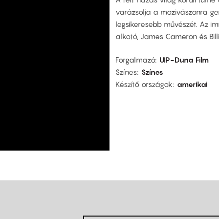
varázsolja a mozivászonra ge
legsikeresebb művészét. Az im
alkotó, James Cameron és Billi
Forgalmazó
UIP-Duna Film
Színes
Színes
Készítő országok
amerikai