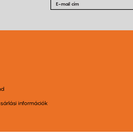
nd
ter
nu
sárlási információk
ond