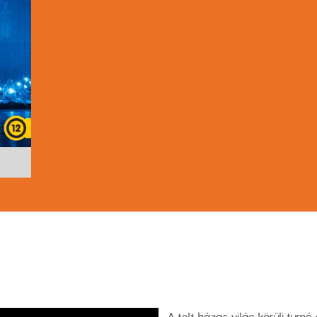
A telt házas világ körüli turné