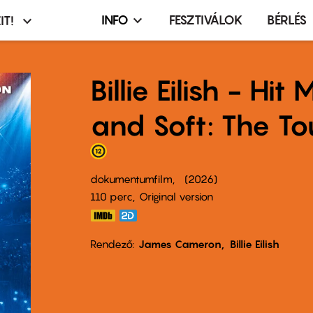
INFO
FESZTIVÁLOK
BÉRLÉS
IT!
Infó,
asztó
esemény,
terembérlés
Billie Eilish - Hi
menü
and Soft: The To
dokumentumfilm
2026
110 perc,
Original version
Rendező
James Cameron
Billie Eilish