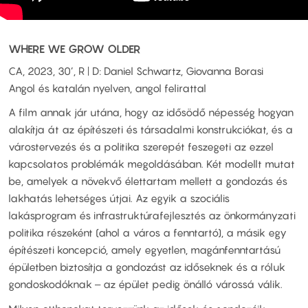
WHERE WE GROW OLDER
CA, 2023, 30’, R | D: Daniel Schwartz, Giovanna Borasi
Angol és katalán nyelven, angol felirattal
A film annak jár utána, hogy az idősödő népesség hogyan
alakítja át az építészeti és társadalmi konstrukciókat, és a
várostervezés és a politika szerepét feszegeti az ezzel
kapcsolatos problémák megoldásában. Két modellt mutat
be, amelyek a növekvő élettartam mellett a gondozás és
lakhatás lehetséges útjai. Az egyik a szociális
lakásprogram és infrastruktúrafejlesztés az önkormányzati
politika részeként (ahol a város a fenntartó), a másik egy
építészeti koncepció, amely egyetlen, magánfenntartású
épületben biztosítja a gondozást az időseknek és a róluk
gondoskodóknak ‒ az épület pedig önálló várossá válik.