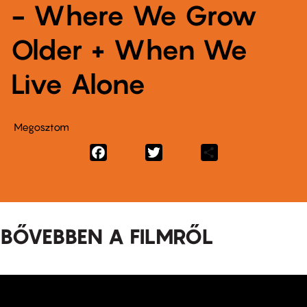
- Where We Grow
Older + When We
Live Alone
Megosztom
Facebook
Twitter
Share
BŐVEBBEN A FILMRŐL