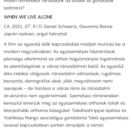
Milyen otthonokat tervezzünk az idősek és gondozóik
számára?
WHEN WE LIVE ALONE
CA, 2021, 27’, R | D: Daniel Schwartz, Giovanna Borasi
Japán nyelven, angol felirattal
A film az egyedül élők kapcsolódási módjait mutatja be a
modern nagyvárosban. Az egyszemélyes háztartások
jelensége ellentmond az otthon hagyományos fogalmának
és jelentőségének a városi társadalmon belül. Az egyedül
élés indokai világosak: társadalmi változások, rugalmas
beosztás, demográfiai okok, jólét, megváltozott nemi
szerepek ‒ de hatásai a városi térre és társadalmi
struktúrára nem egyértelműek. Személyes történeteken
keresztül ismerjük meg az egyszemélyes otthonok lakóit és
kiterjedtebb otthonos közegüket. Takahashi Ippei építész és
Yoshikazu Nango szociológus gondolatai Tokió egyszemélyes
tereivel kapcsolatban szintén árnyalják a témát.