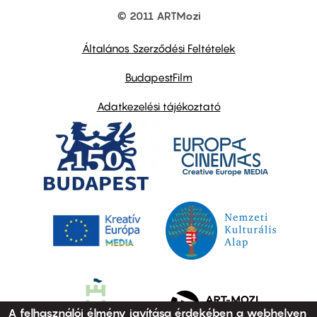
© 2011 ARTMozi
Footer
other
links
Általános Szerződési Feltételek
BudapestFilm
Adatkezelési tájékoztató
A felhasználói élmény javítása érdekében a webhelyen