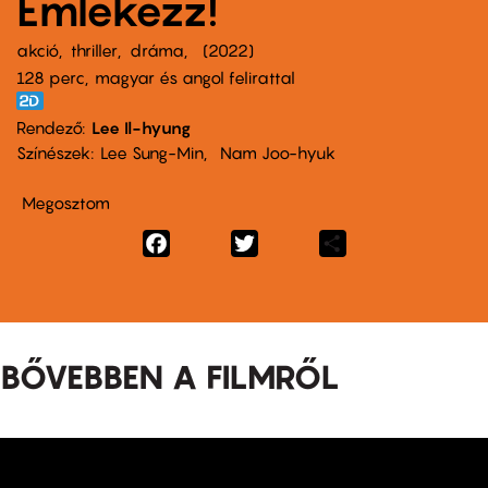
Emlékezz!
akció
thriller
dráma
2022
128 perc,
magyar és angol felirattal
Rendező
Lee Il-hyung
Színészek
Lee Sung-Min
Nam Joo-hyuk
Megosztom
Facebook
Twitter
Share
BŐVEBBEN A FILMRŐL