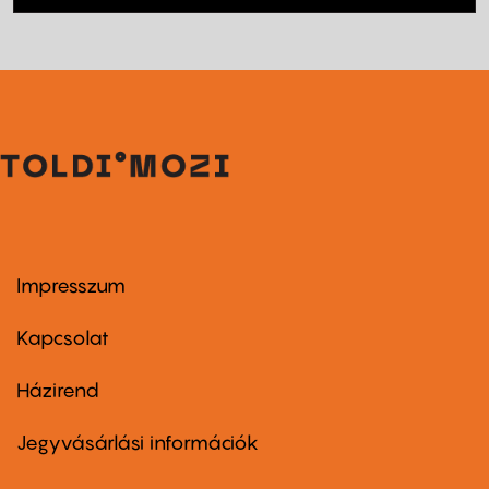
Impresszum
Footer
menu
first
Kapcsolat
Házirend
Footer
menu
second
Jegyvásárlási információk