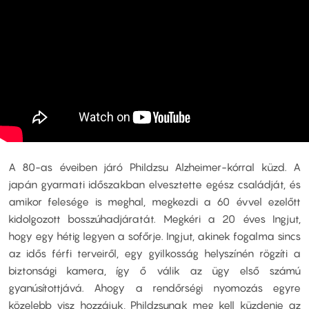
A 80-as éveiben járó Phildzsu Alzheimer-kórral küzd. A
japán gyarmati időszakban elvesztette egész családját, és
amikor felesége is meghal, megkezdi a 60 évvel ezelőtt
kidolgozott bosszúhadjáratát. Megkéri a 20 éves Ingjut,
hogy egy hétig legyen a sofőrje. Ingjut, akinek fogalma sincs
az idős férfi terveiről, egy gyilkosság helyszínén rögzíti a
biztonsági kamera, így ő válik az ügy első számú
gyanúsítottjává. Ahogy a rendőrségi nyomozás egyre
közelebb visz hozzájuk, Phildzsunak meg kell küzdenie az