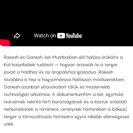
Rakesh és Ganesh, két Mumbaiban élő halász örökölte a
Koli kasztbéliek tudását – hogyan arassák le a tenger
javait a holdhoz és az árapályhoz igazodva. Rakesh
továbbra is hisz a hagyományos halászati módszerekben,
Ganesh azonban eltávolodott tőlük és modernebb
technológiát alkalmaz. A dokumentumfilm a két, egymást
testvérnek tekintő férfi barátságának és a köztük erősödő
neheztelésnek a története, amelynek hátterében a bőkezű
tenger a klímaváltozás hatására egyre inkább ellenségessé
válik.