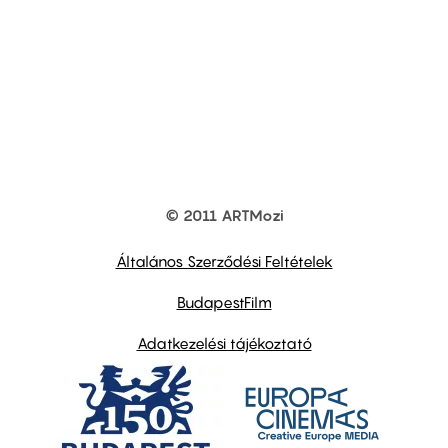
© 2011 ARTMozi
Footer
other
links
Általános Szerződési Feltételek
BudapestFilm
Adatkezelési tájékoztató