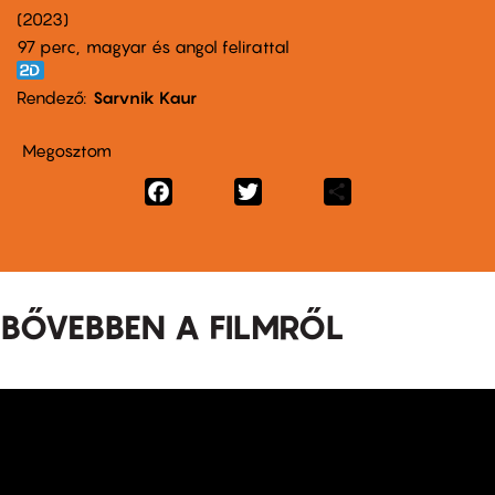
2023
97 perc,
magyar és angol felirattal
Rendező
Sarvnik Kaur
Megosztom
Facebook
Twitter
Share
BŐVEBBEN A FILMRŐL