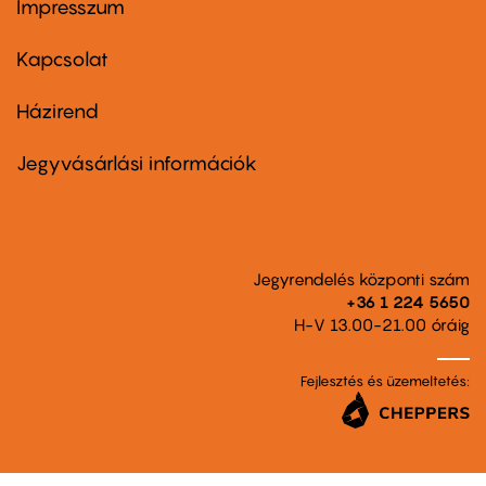
Impresszum
Footer
menu
first
Kapcsolat
Házirend
Footer
menu
second
Jegyvásárlási információk
Jegyrendelés központi szám
+36 1 224 5650
H-V 13.00-21.00 óráig
Fejlesztés és üzemeltetés: