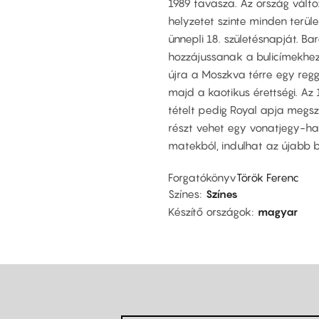
1989 tavasza. Az ország válto
helyzetet szinte minden terüle
ünnepli 18. születésnapját. B
hozzájussanak a bulicímekhez, 
újra a Moszkva térre egy regg
majd a kaotikus érettségi. Az 
tételt pedig Royal apja megsz
részt vehet egy vonatjegy-hami
matekból, indulhat az újabb b
Forgatókönyv
Török Ferenc
Színes
Színes
Készítő országok
magyar