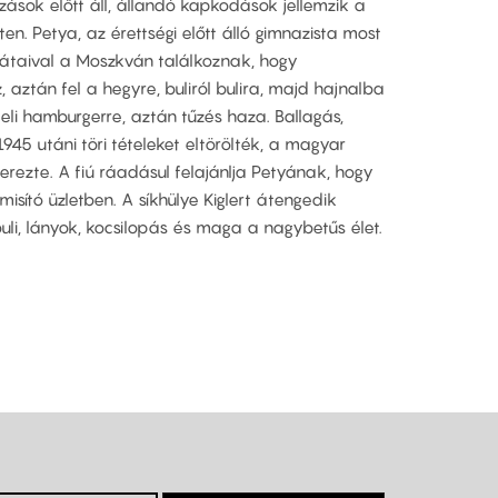
zások előtt áll, állandó kapkodások jellemzik a
ten. Petya, az érettségi előtt álló gimnazista most
arátaival a Moszkván találkoznak, hogy
aztán fel a hegyre, buliról bulira, majd hajnalba
eli hamburgerre, aztán tűzés haza. Ballagás,
1945 utáni töri tételeket eltörölték, a magyar
erezte. A fiú ráadásul felajánlja Petyának, hogy
sító üzletben. A síkhülye Kiglert átengedik
uli, lányok, kocsilopás és maga a nagybetűs élet.