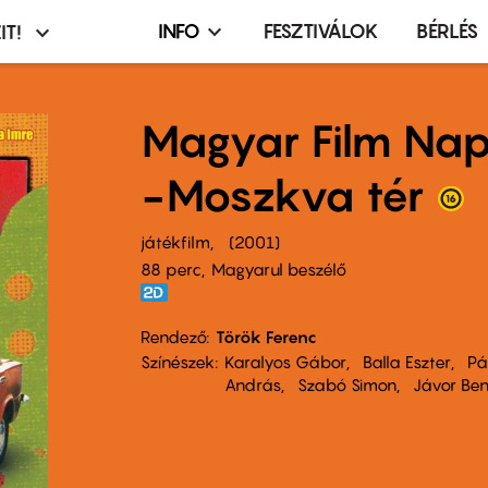
INFO
FESZTIVÁLOK
BÉRLÉS
IT!
Infó,
asztó
esemény,
terembérlés
Magyar Film Na
menü
-Moszkva tér
játékfilm
2001
88 perc,
Magyarul beszélő
Rendező
Török Ferenc
Színészek
Karalyos Gábor
Balla Eszter
Pá
András
Szabó Simon
Jávor Be