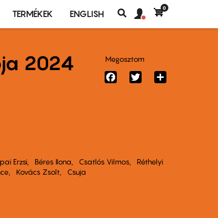
0
Felhasználó
Felhasználói
TERMÉKEK
ENGLISH
fiók
Keresés
fiók
menü
menüje
pja 2024
Megosztom
Facebook
Twitter
Share
pai Erzsi
Béres Ilona
Csatlós Vilmos
Réthelyi
nce
Kovács Zsolt
Csuja