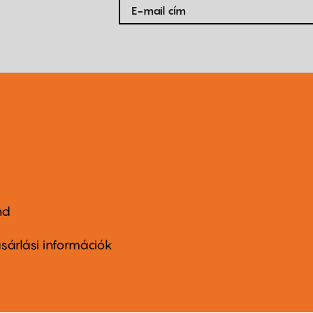
nd
ter
nu
sárlási információk
ond