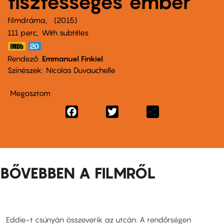
tisztességes ember
filmdráma
2015
111 perc,
With subtitles
Rendező
Emmanuel Finkiel
Színészek
Nicolas Duvauchelle
Megosztom
Facebook
Twitter
Share
BŐVEBBEN A FILMRŐL
Eddie-t csúnyán összeverik az utcán. A rendőrségen