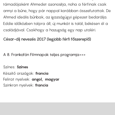
támadójaként Ahmedet azonosítja, noha a férfinak csak
annyi a bűne, hogy pár nappal korábban összefutottak. De
Ahmed ideális bűnbak, az igazságügyi gépezet bedarálja.
Eddie időközben talpra áll, új munkát is talál, békésen él a
családjával. Csakhogy a hazugság egy nap utoléri.
César-díj nevezés 2017 (legjobb férfi főszereplő)
A 8. Frankofón Filmnapok teljes programja>>>
Színes
Színes
Készítő országok
francia
Felirat nyelvek
angol
magyar
Szinkron nyelvek
francia