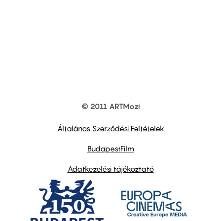
© 2011 ARTMozi
Footer
other
links
Általános Szerződési Feltételek
BudapestFilm
Adatkezelési tájékoztató