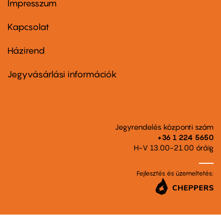
Impresszum
Footer
menu
first
Kapcsolat
Házirend
Footer
menu
second
Jegyvásárlási információk
Jegyrendelés központi szám
+36 1 224 5650
H-V 13.00-21.00 óráig
Fejlesztés és üzemeltetés: