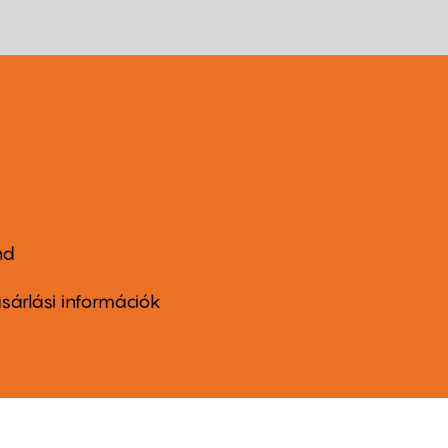
nd
ter
nu
sárlási információk
ond