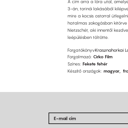
A cím arra a lóra utal, amelye
3-án, torinói lakásából kilép
mire a kocsis ostorral ütlegel
hatalmas zokogásban kitörve á
Nietzschét, aki innentől kezdv
leépülésben töltötte.
Forgatókönyv
Krasznahorkai Lá
Forgalmazó
Cirko Film
Színes
Fekete fehér
Készítő országok
magyar
fr