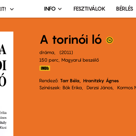
INFO
FESZTIVÁLOK
BÉRLÉS
IT!
Infó,
asztó
esemény,
terembérlés
A torinói ló
menü
dráma
2011
150 perc,
Magyarul beszélő
Rendező
Tarr Béla
Hranitzky Ágnes
Színészek
Bók Erika
Derzsi János
Kormos 