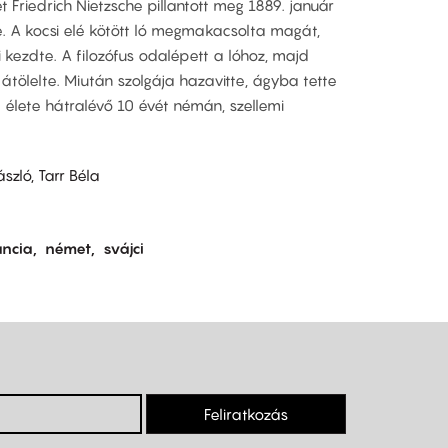
t Friedrich Nietzsche pillantott meg 1889. január
ve. A kocsi elé kötött ló megmakacsolta magát,
ni kezdte. A filozófus odalépett a lóhoz, majd
tölelte. Miután szolgája hazavitte, ágyba tette
e élete hátralévő 10 évét némán, szellemi
szló, Tarr Béla
ancia
német
svájci
Feliratkozás