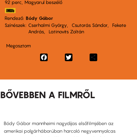
92 perc,
Magyarul beszélő
Rendező
Bódy Gábor
Színészek
Cserhalmi György
Csutorás Sándor
Fekete
András
Latinovits Zoltán
Megosztom
Facebook
Twitter
Share
BŐVEBBEN A FILMRŐL
Bódy Gábor mannheimi nagydíjas elsőfilmjében az
amerikai polgárháborúban harcoló negyvennyolcas