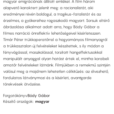
magyar emigrációnak állított emléket. A film három
alapvető karaktert jelenít meg: a racionalistát, aki
eredményei révén boldogul, a tragikus-fatalistát és az
érzelmes, a gyökereihez ragaszkodó magyart. Sorsuk eltérő
ábrázolása alkalmat adott arra, hogy Bódy Gábor a
filmes narráció önreflektív lehetőségeivel kísérletezzen.
Tímár Péter trükkoperatőrrel a hagyományos filmanyagról
a trükkasztalon új felvételeket készítettek, s ily módon a
fényvágással, maszkolással, torzított hangeffektusokkal
manipulált anyaggal olyan hatást értek el, mintha korabeli
amatőr felvételeket látnánk. Filmjükben a remekmű szintjén
valósul meg a majdnem lehetetlen célkitűzés: az élvezhető,
fordulatos látványmozi és a kísérleti, avantgarde
törekvések ötvözése.
Forgatókönyv
Bódy Gábor
Készítő országok
magyar