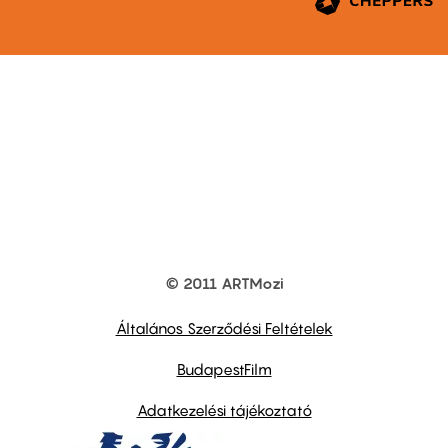
© 2011 ARTMozi
Footer
other
links
Általános Szerződési Feltételek
BudapestFilm
Adatkezelési tájékoztató