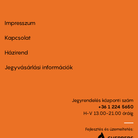
Impresszum
Footer
menu
first
Kapcsolat
Házirend
Footer
menu
second
Jegyvásárlási információk
Jegyrendelés központi szám
+36 1 224 5650
H-V 13.00-21.00 óráig
Fejlesztés és üzemeltetés: