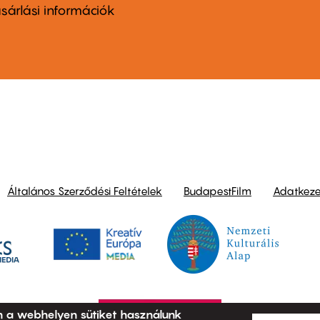
nu
sárlási információk
ond
Általános Szerződési Feltételek
BudapestFilm
Adatkezel
n a webhelyen sütiket használunk