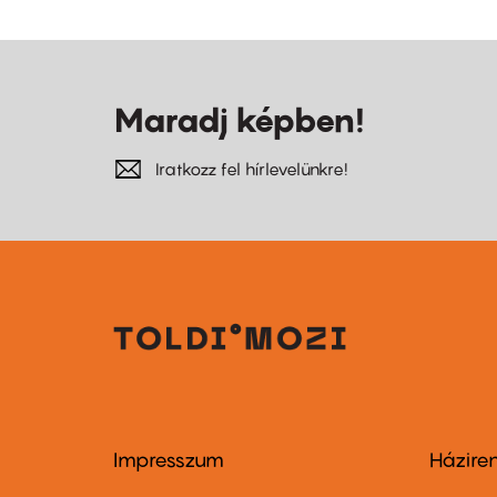
Maradj képben!
Iratkozz fel hírlevelünkre!
Impresszum
Házire
Footer
Foo