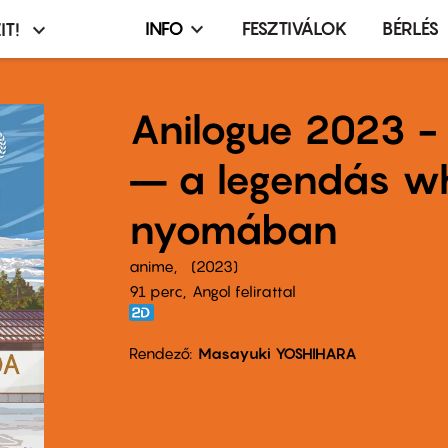
INFO
FESZTIVÁLOK
BÉRLÉS
IT!
Infó,
asztó
esemény,
terembérlés
Anilogue 2023 
menü
– a legendás w
nyomában
anime
2023
91 perc,
Angol felirattal
Rendező
Masayuki YOSHIHARA