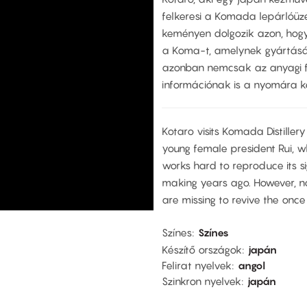
felkeresi a Komada lepárlóüzem
keményen dolgozik azon, hogy 
a Koma-t, amelynek gyártásáva
azonban nemcsak az anyagi 
információnak is a nyomára ke
Kotaro visits Komada Distiller
young female president Rui, wh
works hard to reproduce its s
making years ago. However, no
are missing to revive the once
Színes
Színes
Készítő országok
japán
Felirat nyelvek
angol
Szinkron nyelvek
japán