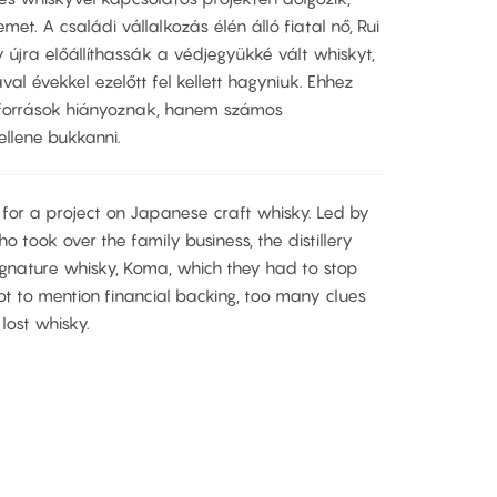
et. A családi vállalkozás élén álló fiatal nő, Rui
újra előállíthassák a védjegyükké vált whiskyt,
l évekkel ezelőtt fel kellett hagyniuk. Ehhez
források hiányoznak, hanem számos
llene bukkanni.
y for a project on Japanese craft whisky. Led by
o took over the family business, the distillery
ignature whisky, Koma, which they had to stop
t to mention financial backing, too many clues
 lost whisky.