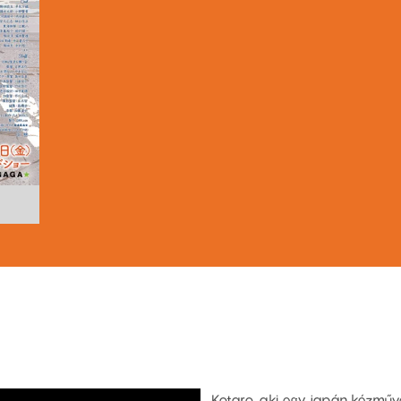
Kotaro, aki egy japán kézműv