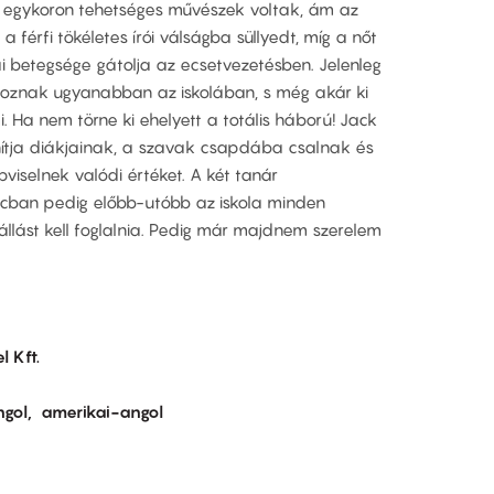
 egykoron tehetséges művészek voltak, ám az
a férfi tökéletes írói válságba süllyedt, míg a nőt
i betegsége gátolja az ecsetvezetésben. Jelenleg
goznak ugyanabban az iskolában, s még akár ki
. Ha nem törne ki ehelyett a totális háború! Jack
anítja diákjainak, a szavak csapdába csalnak és
iselnek valódi értéket. A két tanár
arcban pedig előbb-utóbb az iskola minden
llást kell foglalnia. Pedig már majdnem szerelem
l Kft.
ngol
amerikai-angol