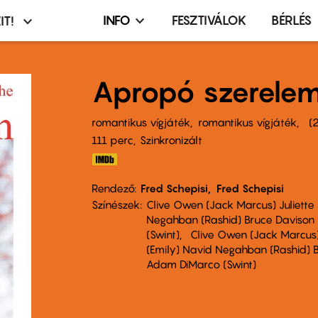
INFO
FESZTIVÁLOK
BÉRLÉS
IT!
Infó,
asztó
esemény,
terembérlés
Apropó szerele
menü
romantikus vígjáték
romantikus vígjáték
111 perc,
Szinkronizált
Rendező
Fred Schepisi
Fred Schepisi
Színészek
Clive Owen (Jack Marcus) Juliette 
Negahban (Rashid) Bruce Davison
(Swint)
Clive Owen (Jack Marcus) 
(Emily) Navid Negahban (Rashid) 
Adam DiMarco (Swint)