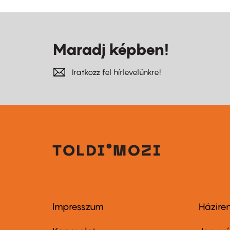
Maradj képben!
Iratkozz fel hírlevelünkre!
Impresszum
Házire
Footer
Foo