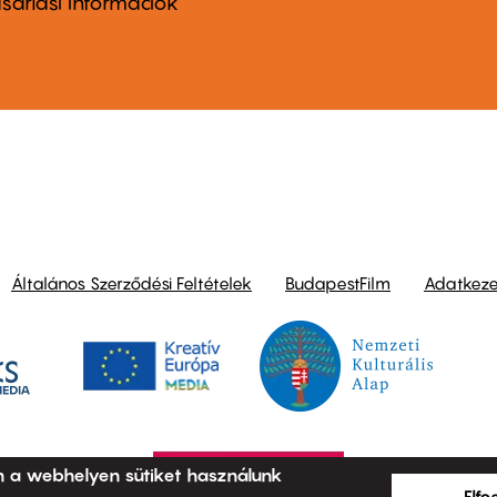
nu
sárlási információk
ond
Általános Szerződési Feltételek
BudapestFilm
Adatkezel
n a webhelyen sütiket használunk
Elf