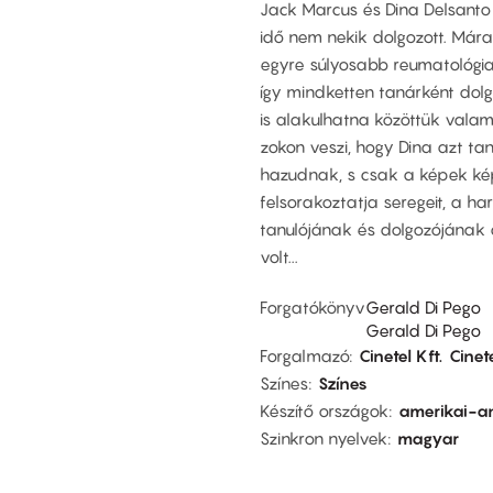
Jack Marcus és Dina Delsanto
idő nem nekik dolgozott. Mára 
egyre súlyosabb reumatológia
így mindketten tanárként dol
is alakulhatna közöttük valami
zokon veszi, hogy Dina azt t
hazudnak, s csak a képek képv
felsorakoztatja seregeit, a h
tanulójának és dolgozójának á
volt...
Forgatókönyv
Gerald Di Pego
Gerald Di Pego
Forgalmazó
Cinetel Kft.
Cinete
Színes
Színes
Készítő országok
amerikai-a
Szinkron nyelvek
magyar