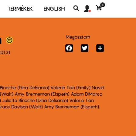
0
Felhasználó
Felhasználói
TERMÉKEK
ENGLISH
fiók
Keresés
fiók
menü
menüje
m
Megosztom
Facebook
Twitter
Share
2013
Binoche (Dina Delsanto) Valerie Tian (Emily) Navid
 (Walt) Amy Brenneman (Elspeth) Adam DiMarco
Juliette Binoche (Dina Delsanto) Valerie Tian
Bruce Davison (Walt) Amy Brenneman (Elspeth)