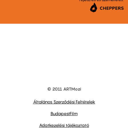
© 2011 ARTMozi
Footer
other
links
Általános Szerződési Feltételek
BudapestFilm
Adatkezelési tájékoztató