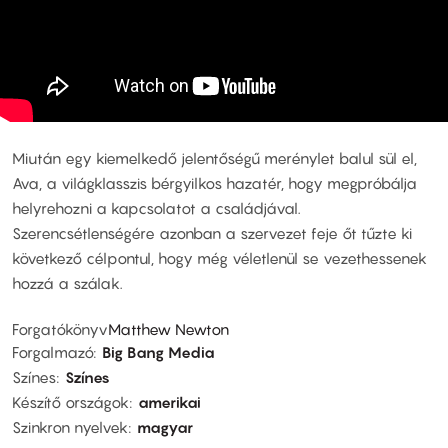
Miután egy kiemelkedő jelentőségű merénylet balul sül el,
Ava, a világklasszis bérgyilkos hazatér, hogy megpróbálja
helyrehozni a kapcsolatot a családjával.
Szerencsétlenségére azonban a szervezet feje őt tűzte ki
következő célpontul, hogy még véletlenül se vezethessenek
hozzá a szálak.
Forgatókönyv
Matthew Newton
Forgalmazó
Big Bang Media
Színes
Színes
Készítő országok
amerikai
Szinkron nyelvek
magyar