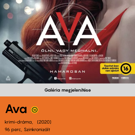
Galéria megjelenítése
Ava
krimi-dráma
2020
96 perc,
Szinkronizált