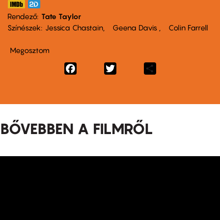
Rendező
Tate Taylor
Színészek
Jessica Chastain
Geena Davis
Colin Farrell
Megosztom
Facebook
Twitter
Share
BŐVEBBEN A FILMRŐL