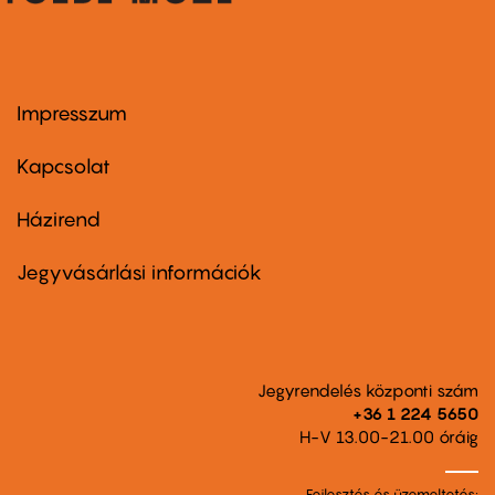
Impresszum
Footer
menu
first
Kapcsolat
Házirend
Footer
menu
second
Jegyvásárlási információk
Jegyrendelés központi szám
+36 1 224 5650
H-V 13.00-21.00 óráig
Fejlesztés és üzemeltetés: