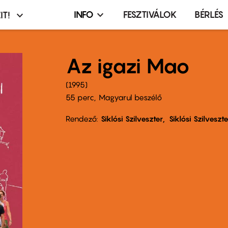
INFO
FESZTIVÁLOK
BÉRLÉS
IT!
Infó,
asztó
esemény,
terembérlés
Az igazi Mao
menü
1995
55 perc,
Magyarul beszélő
Rendező
Siklósi Szilveszter
Siklósi Szilveszte