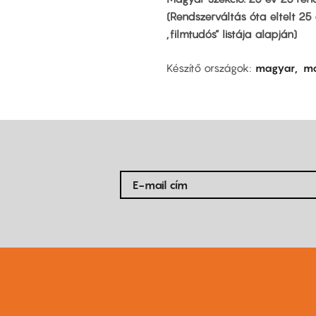
(Rendszerváltás óta eltelt 2
„filmtudós” listája alapján)
Készítő országok
magyar
m