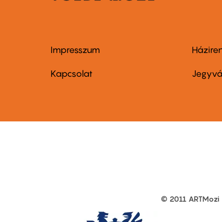
Impresszum
Házire
Footer
Foo
menu
me
Kapcsolat
Jegyvá
first
sec
© 2011 ARTMozi
Footer