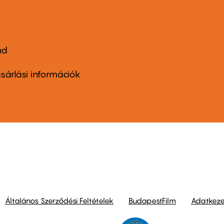
nd
ter
nu
sárlási információk
ond
Általános Szerződési Feltételek
BudapestFilm
Adatkezel