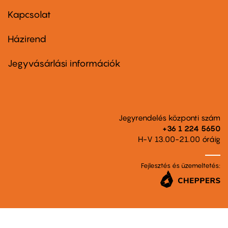
menu
first
Kapcsolat
Házirend
Footer
menu
second
Jegyvásárlási információk
Jegyrendelés központi szám
+36 1 224 5650
H-V 13.00-21.00 óráig
Fejlesztés és üzemeltetés: