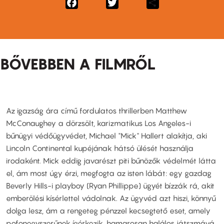
Facebook
Twitter
Share
BŐVEBBEN A FILMRŐL
Az igazság ára című fordulatos thrillerben Matthew
McConaughey a dörzsölt, karizmatikus Los Angeles-i
bűnügyi védőügyvédet, Michael "Mick" Hallert alakítja, aki
Lincoln Continental kupéjának hátsó ülését használja
irodaként. Mick eddig javarészt piti bűnözők védelmét látta
el, ám most úgy érzi, megfogta az isten lábát: egy gazdag
Beverly Hills-i playboy (Ryan Phillippe) ügyét bízzák rá, akit
emberölési kísérlettel vádolnak. Az ügyvéd azt hiszi, könnyű
dolga lesz, ám a rengeteg pénzzel kecsegtető eset, amely
pofonegyszerűnek ígérkezik, hamarosan halálos játszmává