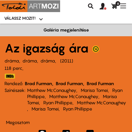
0
Felhasználói
Felhasznál
Nav
Keresés
fiók
fiók
átk
menü
menüje
VÁLASSZ MOZIT!
Moziválasztó
menü
Ugrás
Galéria megjelenítése
a
tartalomra
Az igazság ára
dráma
dráma
dráma
2011
118 perc,
Rendező
Brad Furman
Brad Furman
Brad Furman
Színészek
Matthew McConaughey
Marisa Tomei
Ryan
Phillippe
Matthew McConaughey
Marisa
Tomei
Ryan Phillippe
Matthew McConaughey
Marisa Tomei
Ryan Phillippe
Megosztom