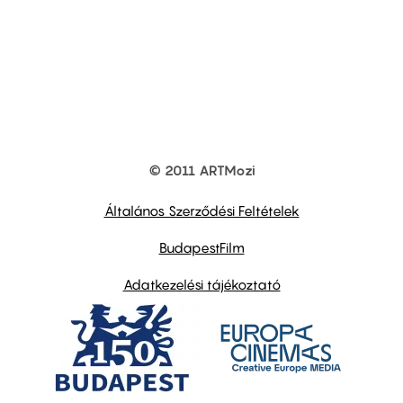
© 2011 ARTMozi
Footer
other
links
Általános Szerződési Feltételek
BudapestFilm
Adatkezelési tájékoztató