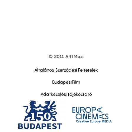
© 2011 ARTMozi
Footer
other
links
Általános Szerződési Feltételek
BudapestFilm
Adatkezelési tájékoztató