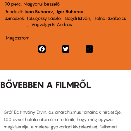
90 perc,
Magyarul beszélő
Rendező
Ivan Buharov
Igor Buharov
Színészek
feLugossy László
Bagdi István
Tolnai Szabolcs
Vágvölgyi B. András
Megosztom
Facebook
Twitter
Share
BŐVEBBEN A FILMRŐL
Gróf Batthyány Ervin, az anarchizmus tanainak hirdetője,
100 évvel halála után újra feltűnik, hogy még egyszer
megkísérelje, elméletei gyakorlati kivitelezését. Felismeri,