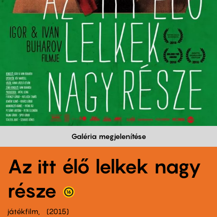
Galéria megjelenítése
Az itt élő lelkek nagy
része
játékfilm
2015