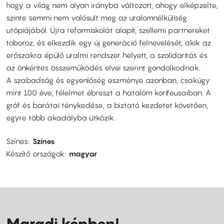
hogy a világ nem olyan irányba változott, ahogy elképzelte,
szinte semmi nem valósult meg az uralomnélküliség
utópiájából. Újra reformiskolát alapít, szellemi partnereket
toboroz, és elkezdik egy új generáció felnevelését, akik az
erőszakra épülő uralmi rendszer helyett, a szolidaritás és
az önkéntes összeműködés elvei szerint gondolkodnak.
A szabadság és egyenlőség eszménye azonban, csakúgy
mint 100 éve, félelmet ébreszt a hatalom korifeusaiban. A
gróf és barátai ténykedése, a biztató kezdetet követően,
egyre több akadályba ütközik.
Színes
Színes
Készítő országok
magyar
Maradj képben!