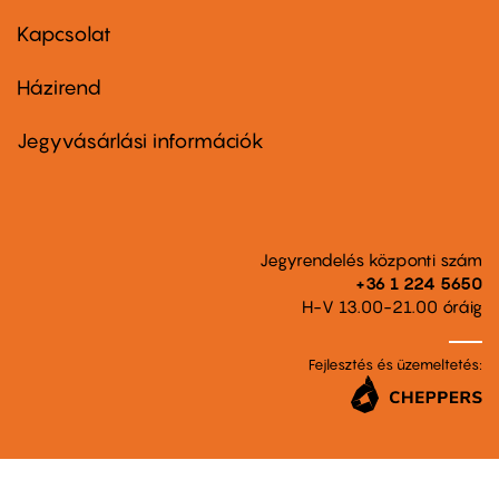
menu
first
Kapcsolat
Házirend
Footer
menu
second
Jegyvásárlási információk
Jegyrendelés központi szám
+36 1 224 5650
H-V 13.00-21.00 óráig
Fejlesztés és üzemeltetés: