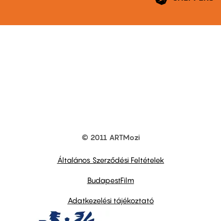
© 2011 ARTMozi
Footer
other
links
Általános Szerződési Feltételek
BudapestFilm
Adatkezelési tájékoztató