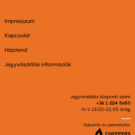
Impresszum
Footer
menu
first
Kapcsolat
Házirend
Footer
menu
second
Jegyvásárlási információk
Jegyrendelés központi szám
+36 1 224 5650
H-V 13.00-21.00 óráig
Fejlesztés és üzemeltetés: