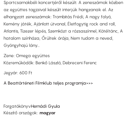
Sportcsarnokbéli koncertjéről készült. A zeneszámok közben
az együttes tagjaival készült interjúk hangzanak el. Az
elhangzott zeneszámok: Trombitás Frédi, A nagy folyó,
Kemény játék, Ajánlott útvonal, Életfogytig rock and roll,
Atlantis, Tízezer lépés, Szemközt a rózsaszínnel, Kötéltánc, A
hatalom színháza, Őrültek órája, Nem tudom a neved,
Gyöngyhajú lány...
Zene: Omega együttes
Közreműködők: Benkő László, Debreceni Ferenc
Jegyár: 600 Ft
A Beattörténeti Filmklub teljes programja>>>
Forgatókönyv
Hernádi Gyula
Készítő országok
magyar