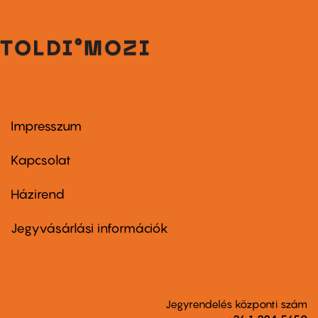
Impresszum
Footer
menu
first
Kapcsolat
Házirend
Footer
menu
second
Jegyvásárlási információk
Jegyrendelés központi szám