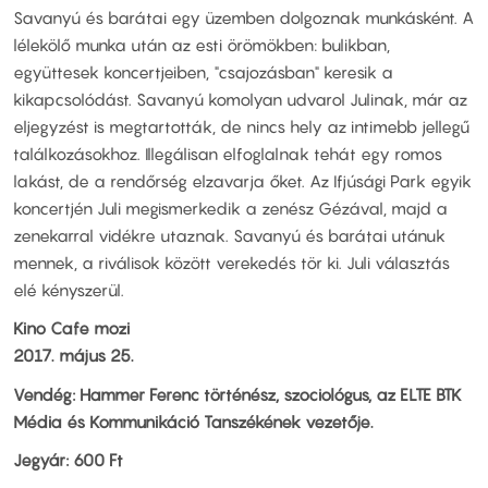
Savanyú és barátai egy üzemben dolgoznak munkásként. A
lélekölő munka után az esti örömökben: bulikban,
együttesek koncertjeiben, "csajozásban" keresik a
kikapcsolódást. Savanyú komolyan udvarol Julinak, már az
eljegyzést is megtartották, de nincs hely az intimebb jellegű
találkozásokhoz. Illegálisan elfoglalnak tehát egy romos
lakást, de a rendőrség elzavarja őket. Az Ifjúsági Park egyik
koncertjén Juli megismerkedik a zenész Gézával, majd a
zenekarral vidékre utaznak. Savanyú és barátai utánuk
mennek, a riválisok között verekedés tör ki. Juli választás
elé kényszerül.
Kino Cafe mozi
2017. május 25.
Vendég: Hammer Ferenc történész, szociológus, az ELTE BTK
Média és Kommunikáció Tanszékének vezetője.
Jegyár: 600 Ft