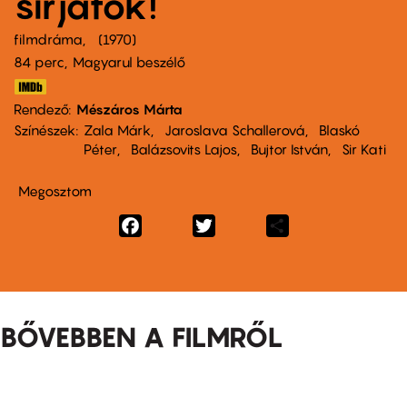
sírjatok!
filmdráma
1970
84 perc,
Magyarul beszélő
Rendező
Mészáros Márta
Színészek
Zala Márk
Jaroslava Schallerová
Blaskó
Péter
Balázsovits Lajos
Bujtor István
Sir Kati
Megosztom
Facebook
Twitter
Share
BŐVEBBEN A FILMRŐL