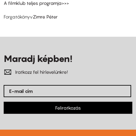
A filmklub teljes programja>>>
Forgatókönyv
Zimre Péter
Maradj képben!
Iratkozz fel hírlevelünkre!
Feliratkozás