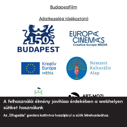
BudapestFilm
Adatkezelési tájékoztató
A felhasználói élmény javítása érdekében a webhelyen
sütiket használunk
Az „Elfogadás” gombra kattintva hozzájárul a sütik létrehozásához.