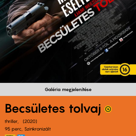
Galéria megjelenítése
Becsületes tolvaj
thriller
2020
95 perc,
Szinkronizált