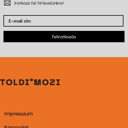
Iratkozz fel hírlevelünkre!
Feliratkozás
Impresszum
Footer
menu
first
Kapcsolat