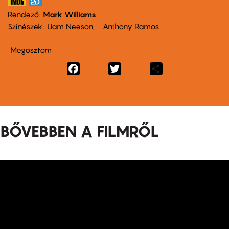
Rendező
Mark Williams
Színészek
Liam Neeson
Anthony Ramos
Megosztom
Facebook
Twitter
Share
BŐVEBBEN A FILMRŐL