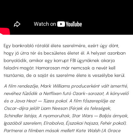
Egy bankrabló rátalál élete szerelmére, ezért úgy dönt,
hogy jó útra tér és becsületes életet él. A helyzet azonban
bonyolódik, amikor egy korrupt FBI ügynöknek akarja
feladni magát. Hamarosan már nemcsak a nevét kell
tisztáznia, de a saját és szerelme élete is veszélybe kerül.
A film rendezője, Mark Williams producerként vált ismertté,
nevéhez fűződik a Netflixen futó Ozark-sorozat, A könyvelő
és a Java Heat – Tüzes pokol. A film főszereplője az
Oscar-díjra jelölt Liam Neeson (Férjek és feleségek,
Schindler listája, A nyomorultak, Star Wars – Baljós árnyak,
Igazából szerelem, Elrabolva, Éjszakai hajsza, Fehér pokol).
Partnerei a filmben mások mellett Kate Walsh (A Grace