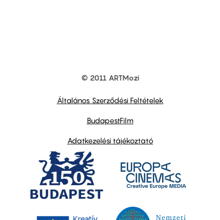
© 2011 ARTMozi
Footer
other
links
Általános Szerződési Feltételek
BudapestFilm
Adatkezelési tájékoztató