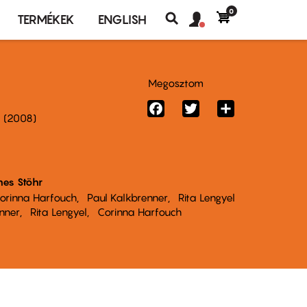
0
Felhasználó
Felhasználói
TERMÉKEK
ENGLISH
fiók
Keresés
fiók
menü
menüje
Megosztom
Facebook
Twitter
Share
2008
es Stöhr
orinna Harfouch
Paul Kalkbrenner
Rita Lengyel
nner
Rita Lengyel
Corinna Harfouch