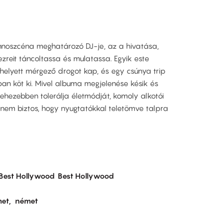
chnoszcéna meghatározó DJ-je, az a hivatása,
zreit táncoltassa és mulatassa. Egyik este
elyett mérgező drogot kap, és egy csúnya trip
ban köt ki. Mivel albuma megjelenése késik és
nehezebben tolerálja életmódját, komoly alkotói
 nem biztos, hogy nyugtatókkal teletömve talpra
Best Hollywood
Best Hollywood
et
német