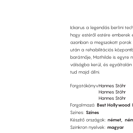
Ickarus a legendás berlini te
hogy estéről estére emberek e
azonban a megszokott porok h
után a rehabilitációs központ
barátnője, Mathilde is egyre 
válságba kerül, és egyáltalán
tud majd állni.
Forgatókönyv
Hannes Stöhr
Hannes Stöhr
Hannes Stöhr
Forgalmazó
Best Hollywood
Színes
Színes
Készítő országok
német
ném
Szinkron nyelvek
magyar