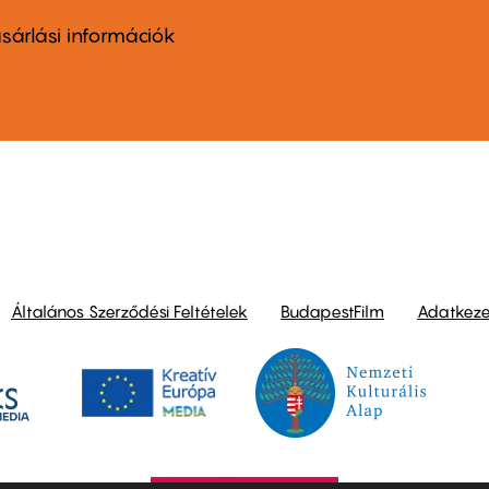
nu
sárlási információk
ond
Általános Szerződési Feltételek
BudapestFilm
Adatkezel