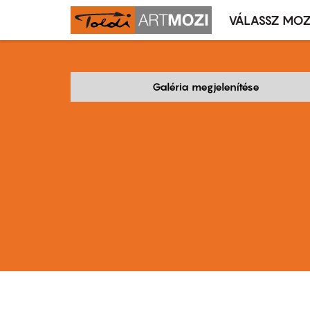
VÁLASSZ MOZ
Mozivál
Ugrás
menü
a
tartalomra
Galéria megjelenítése