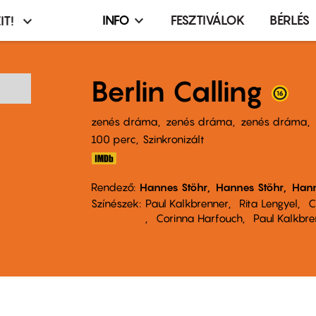
INFO
FESZTIVÁLOK
BÉRLÉS
IT!
Infó,
asztó
esemény,
terembérlés
Berlin Calling
menü
zenés dráma
zenés dráma
zenés dráma
100 perc,
Szinkronizált
Rendező
Hannes Stöhr
Hannes Stöhr
Hann
Színészek
Paul Kalkbrenner
Rita Lengyel
C
Corinna Harfouch
Paul Kalkbre