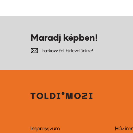
Maradj képben!
Iratkozz fel hírlevelünkre!
Impresszum
Házire
Footer
Foo