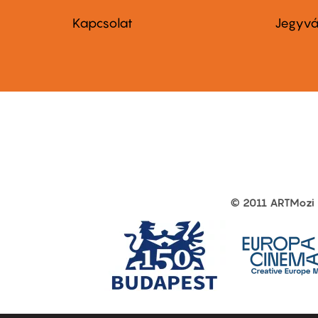
menu
me
Kapcsolat
Jegyvá
first
sec
© 2011 ARTMozi
Footer
other
links