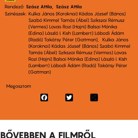
Rendező
Szász Attila
Szász Attila
Színészek
Kulka János (Koroknai) Kádas József (Bános)
Szabó Kimmel Tamás (Ábel) Szikszai Rémusz
(Vermes) Lovas Rozi (Hajni) Balsai Mónika
(Edina) László I. Kish (Lambert) Lábodi Ádám
(Radó) Takátsy Péter (Gottman)
Kulka János
(Koroknai) Kádas József (Bános) Szabó Kimmel
Tamás (Ábel) Szikszai Rémusz (Vermes) Lovas
Rozi (Hajni) Balsai Mónika (Edina) László I. Kish
(Lambert) Lábodi Ádám (Radó) Takátsy Péter
(Gottman)
Megosztom
Facebook
Twitter
Share
BŐVEBBEN A FILMRŐL