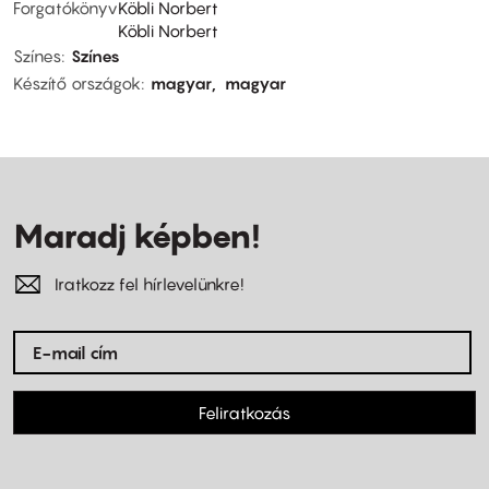
Forgatókönyv
Köbli Norbert
Köbli Norbert
Színes
Színes
Készítő országok
magyar
magyar
Maradj képben!
Iratkozz fel hírlevelünkre!
Feliratkozás