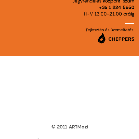
Jegyrendelés központi szám
+36 1 224 5650
H-V 13.00-21.00 óráig
Fejlesztés és üzemeltetés:
© 2011 ARTMozi
Footer
other
links