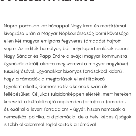
Napra pontosan két hónappal Nagy Imre és mártírtársai
kivégzése után a Magyar Népköztársaság berni követsége
ellen két magyar emigráns fegyveres támadást hajtott
végre. Az indíték homályos, bár helyi lapértesülések szerint,
Nagy Sándor és Papp Endre a svájci magyar kommunista
ügynökök aktáit akarta megszerezni a magyar nagykövet
túszulejtésével. Ugyanakkor bizonyos forrásokból kiderül,
hogy a támadók a megtorlások elleni tiltakozó,
figyelemfelkeltő, demonstratív akciónak szánták
fellépésüket. Céljukat tulajdonképpen elérték, mert heteken
keresztül a külföldi sajtó napirenden tartotta a támadás -
és ezáltal a levert forradalom - ügyét, hiszen nemcsak a
nemzetközi politika, a diplomácia, de a helyi képes újságok
is több alkalommal foglalkoztak a témával