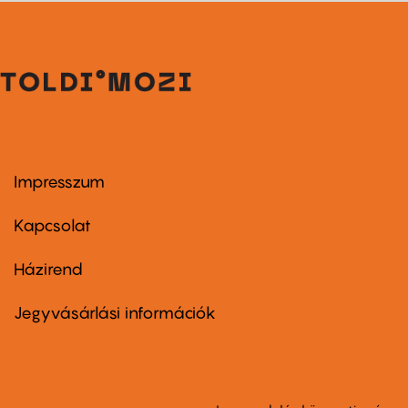
Impresszum
Footer
menu
first
Kapcsolat
Házirend
Footer
menu
second
Jegyvásárlási információk