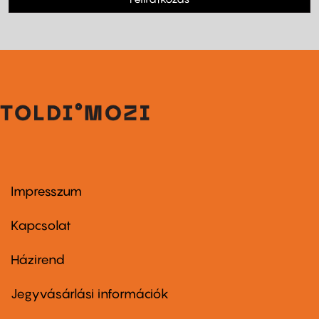
Impresszum
Footer
menu
first
Kapcsolat
Házirend
Footer
menu
second
Jegyvásárlási információk