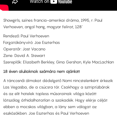
Showgirls, színes francia-amerikai dráma, 1995, r: Paul
Verhoeven, angol hang, magyar felirat, 128’
Rendező: Paul Verhoeven
Forgatókönyvíró: Joe Eszterhas
Operatőr: Jost Vacano
Zene: David A. Stewart
Szereplők: Elizabeth Berkley, Gina Gershon, Kyle MacLachlan
18 éven aluliaknak számára nem ajánlott
A táncosnői álmokat dédelgető Nomi nincstelenként érkezik
Las Vegasba, de a csúcsra tör. Csakhogy a sztriptízbárok
és az elit hotelek topless műsorainak világa között
látszólag áthidalhatatlan a szakadék. Hogy elérje célját
ebben a mocskos világban, a lány sem válogat az
eszközökben. Joe Eszterhas és Paul Verhoeven