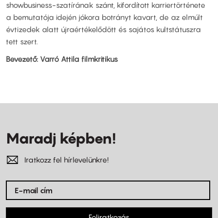
showbusiness-szatírának szánt, kifordított karriertörténete
a bemutatója idején jókora botrányt kavart, de az elmúlt
évtizedek alatt újraértékelődött és sajátos kultstátuszra
tett szert.
Bevezető: Varró Attila filmkritikus
Maradj képben!
Iratkozz fel hírlevelünkre!
Feliratkozás