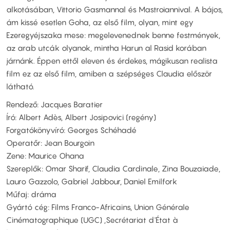
alkotásában, Vittorio Gasmannal és Mastroiannival. A bájos,
ám kissé esetlen Goha, az első film, olyan, mint egy
Ezeregyéjszaka mese: megelevenednek benne festmények,
az arab utcák olyanok, mintha Harun al Rasid korában
járnánk. Éppen ettől eleven és érdekes, mágikusan realista
film ez az első film, amiben a szépséges Claudia először
látható.
Rendező: Jacques Baratier
Író: Albert Adès, Albert Josipovici (regény)
Forgatókönyvíró: Georges Schéhadé
Operatőr: Jean Bourgoin
Zene: Maurice Ohana
Szereplők: Omar Sharif, Claudia Cardinale, Zina Bouzaiade,
Lauro Gazzolo, Gabriel Jabbour, Daniel Emilfork
Műfaj: dráma
Gyártó cég: Films Franco-Africains, Union Générale
Cinématographique (UGC) ,Secrétariat d'État à