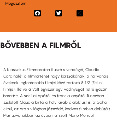
Megosztom
Facebook
Twitter
Share
BŐVEBBEN A FILMRŐL
A Klasszikus Filmmaraton illusztris vendégét, Claudia
Cardinalét a filmtörténet nagy korszakának, a hatvanas
éveknek legfontosabb filmjei közé tartozó 8 1/2 (Fellini
filmje), illetve a Volt egyszer egy vadnyugat tette igazán
ismertté. A szicíliai apától és francia anyától Tuniszban
született Claudia bírta a helyi arab dialektust is: a Goha
című, az arab világban játszódó, kedves filmben debütált.
Már ugyanebben az évben játszott Mario Monicelli