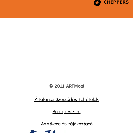
© 2011 ARTMozi
Footer
other
links
Általános Szerződési Feltételek
BudapestFilm
Adatkezelési tájékoztató