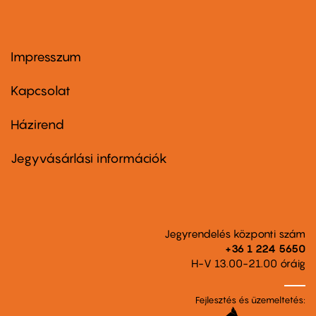
Impresszum
Footer
menu
first
Kapcsolat
Házirend
Footer
menu
second
Jegyvásárlási információk
Jegyrendelés központi szám
+36 1 224 5650
H-V 13.00-21.00 óráig
Fejlesztés és üzemeltetés: