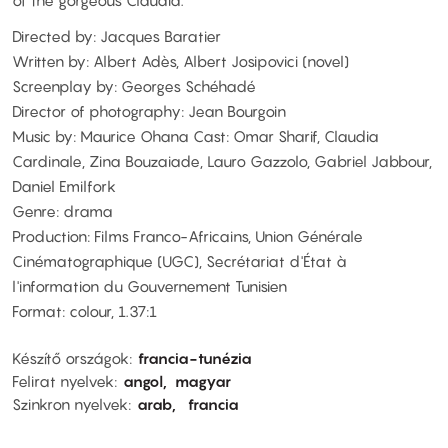
of the gorgeous Claudia.
Directed by: Jacques Baratier
Written by: Albert Adès, Albert Josipovici (novel)
Screenplay by: Georges Schéhadé
Director of photography: Jean Bourgoin
Music by: Maurice Ohana Cast: Omar Sharif, Claudia
Cardinale, Zina Bouzaiade, Lauro Gazzolo, Gabriel Jabbour,
Daniel Emilfork
Genre: drama
Production: Films Franco-Africains, Union Générale
Cinématographique (UGC), Secrétariat d'État à
l'information du Gouvernement Tunisien
Format: colour, 1.37:1
Készítő országok
francia-tunézia
Felirat nyelvek
angol
magyar
Szinkron nyelvek
arab
francia