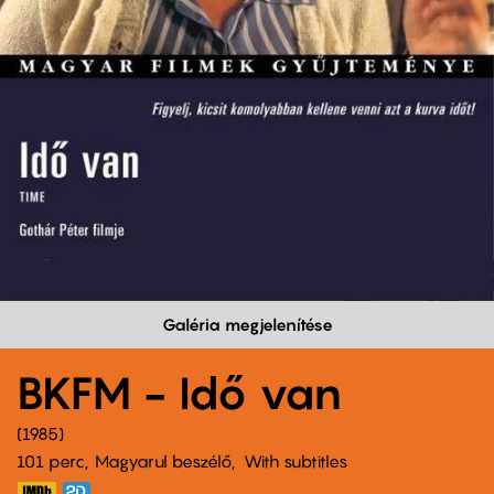
Galéria megjelenítése
BKFM - Idő van
1985
101 perc,
Magyarul beszélő
With subtitles