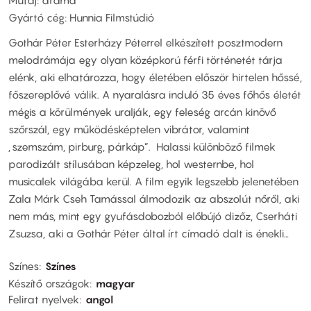
Műfaj: dráma
Gyártó cég: Hunnia Filmstúdió
Gothár Péter Esterházy Péterrel elkészített posztmodern
melodrámája egy olyan középkorú férfi történetét tárja
elénk, aki elhatározza, hogy életében először hirtelen hőssé,
főszereplővé válik. A nyaralásra induló 35 éves főhős életét
mégis a körülmények uralják, egy feleség arcán kinövő
szőrszál, egy működésképtelen vibrátor, valamint
„szemszám, pirburg, párkáp”. Halassi különböző filmek
parodizált stílusában képzeleg, hol westernbe, hol
musicalek világába kerül. A film egyik legszebb jelenetében
Zala Márk Cseh Tamással álmodozik az abszolút nőről, aki
nem más, mint egy gyufásdobozból előbújó dizőz, Cserháti
Zsuzsa, aki a Gothár Péter által írt címadó dalt is énekli…
Színes
Színes
Készítő országok
magyar
Felirat nyelvek
angol