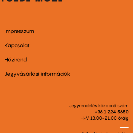
Impresszum
Footer
menu
first
Kapcsolat
Házirend
Footer
menu
second
Jegyvásárlási információk
Jegyrendelés központi szám
+36 1 224 5650
H-V 13.00-21.00 óráig