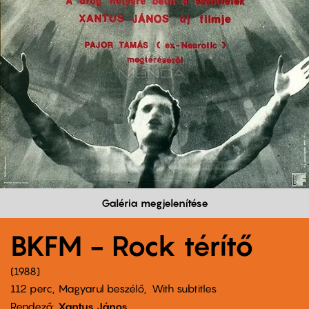
Galéria megjelenítése
BKFM - Rock térítő
1988
112 perc,
Magyarul beszélő
With subtitles
Rendező
Xantus János