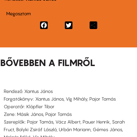
Megosztom
Facebook
Twitter
Share
BŐVEBBEN A FILMRŐL
Rendező: Xantus János
Forgatókönyv: Xantus János, Víg Mihály, Pajor Tamás
Operatőr: Klöpfler Tibor
Zene: Másik János, Pajor Tamás
Szereplők: Pajor Tamás, Vácz Albert, Pauer Henrik, Sarah
Fruct, Bolyki Zsiráf László, Urbán Mariann, Gémes János,
Molnár Ildikó, Víg Mihály