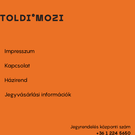
Impresszum
Footer
menu
first
Kapcsolat
Házirend
Footer
menu
second
Jegyvásárlási információk
Jegyrendelés központi szám
+36 1 224 5650