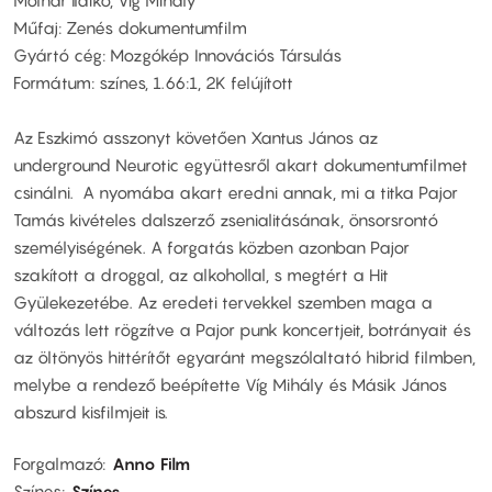
Műfaj: Zenés dokumentumfilm
Gyártó cég: Mozgókép Innovációs Társulás
Formátum: színes, 1.66:1, 2K felújított
Az Eszkimó asszonyt követően Xantus János az
underground Neurotic együttesről akart dokumentumfilmet
csinálni. A nyomába akart eredni annak, mi a titka Pajor
Tamás kivételes dalszerző zsenialitásának, önsorsrontó
személyiségének. A forgatás közben azonban Pajor
szakított a droggal, az alkohollal, s megtért a Hit
Gyülekezetébe. Az eredeti tervekkel szemben maga a
változás lett rögzítve a Pajor punk koncertjeit, botrányait és
az öltönyös hittérítőt egyaránt megszólaltató hibrid filmben,
melybe a rendező beépítette Víg Mihály és Másik János
abszurd kisfilmjeit is.
Forgalmazó
Anno Film
Színes
Színes