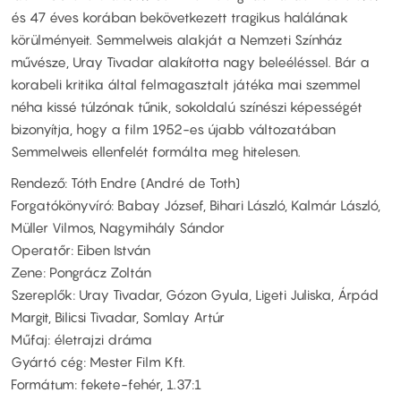
és 47 éves korában bekövetkezett tragikus halálának
körülményeit. Semmelweis alakját a Nemzeti Színház
művésze, Uray Tivadar alakította nagy beleéléssel. Bár a
korabeli kritika által felmagasztalt játéka mai szemmel
néha kissé túlzónak tűnik, sokoldalú színészi képességét
bizonyítja, hogy a film 1952-es újabb változatában
Semmelweis ellenfelét formálta meg hitelesen.
Rendező: Tóth Endre (André de Toth)
Forgatókönyvíró: Babay József, Bihari László, Kalmár László,
Müller Vilmos, Nagymihály Sándor
Operatőr: Eiben István
Zene: Pongrácz Zoltán
Szereplők: Uray Tivadar, Gózon Gyula, Ligeti Juliska, Árpád
Margit, Bilicsi Tivadar, Somlay Artúr
Műfaj: életrajzi dráma
Gyártó cég: Mester Film Kft.
Formátum: fekete-fehér, 1.37:1