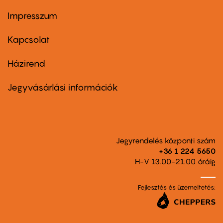
Impresszum
Footer
menu
first
Kapcsolat
Házirend
Footer
menu
second
Jegyvásárlási információk
Jegyrendelés központi szám
+36 1 224 5650
H-V 13.00-21.00 óráig
Fejlesztés és üzemeltetés: