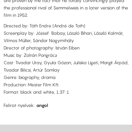
are proven by the fact that he totally convincingly played
the professional rival of Semmelweis in a later version of the
film in 1952.
Directed by: Tóth Endre (André de Toth)
Screenplay by: József Babay, László Bihari, László Kalmár,
Vilmos Müller, Sándor Nagymihály
Director of photography: István Eiben
Music by: Zoltán Pongrácz
Cast: Tivadar Uray, Gyula Gózon, Juliska Ligeti, Margit Árpád,
Tivadar Bilicsi, Artúr Somlay
Genre: biography, drama
Production: Mester Film Kft.
Format: black and white, 1.37: 1
Felirat nyelvek
angol