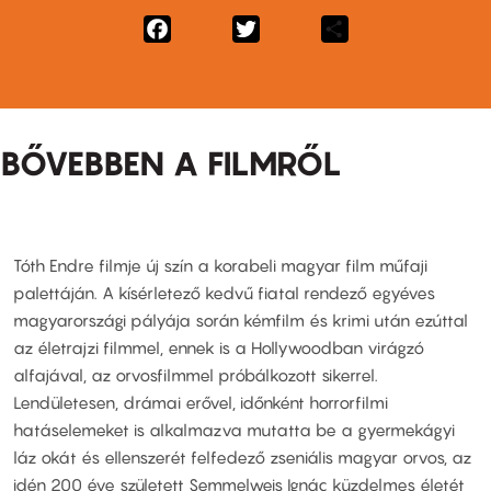
Facebook
Twitter
Share
BŐVEBBEN A FILMRŐL
Tóth Endre filmje új szín a korabeli magyar film műfaji
palettáján. A kísérletező kedvű fiatal rendező egyéves
magyarországi pályája során kémfilm és krimi után ezúttal
az életrajzi filmmel, ennek is a Hollywoodban virágzó
alfajával, az orvosfilmmel próbálkozott sikerrel.
Lendületesen, drámai erővel, időnként horrorfilmi
hatáselemeket is alkalmazva mutatta be a gyermekágyi
láz okát és ellenszerét felfedező zseniális magyar orvos, az
idén 200 éve született Semmelweis Ignác küzdelmes életét