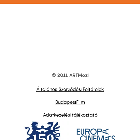
© 2011 ARTMozi
Footer
other
links
Általános Szerződési Feltételek
BudapestFilm
Adatkezelési tájékoztató