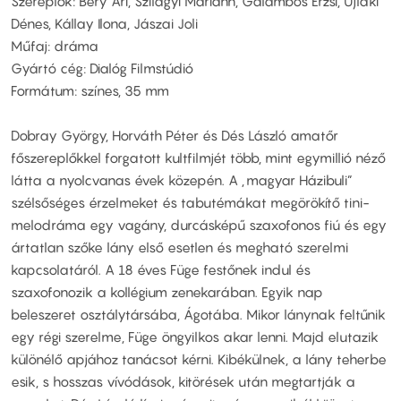
Szereplők: Bery Ari, Szilágyi Mariann, Galambos Erzsi, Ujlaki
Dénes, Kállay Ilona, Jászai Joli
Műfaj: dráma
Gyártó cég: Dialóg Filmstúdió
Formátum: színes, 35 mm
Dobray György, Horváth Péter és Dés László amatőr
főszereplőkkel forgatott kultfilmjét több, mint egymillió néző
látta a nyolcvanas évek közepén. A „magyar Házibuli”
szélsőséges érzelmeket és tabutémákat megörökítő tini-
melodráma egy vagány, durcásképű szaxofonos fiú és egy
ártatlan szőke lány első esetlen és megható szerelmi
kapcsolatáról. A 18 éves Füge festőnek indul és
szaxofonozik a kollégium zenekarában. Egyik nap
beleszeret osztálytársába, Ágotába. Mikor lánynak feltűnik
egy régi szerelme, Füge öngyilkos akar lenni. Majd elutazik
különélő apjához tanácsot kérni. Kibékülnek, a lány teherbe
esik, s hosszas vívódások, kitörések után megtartják a