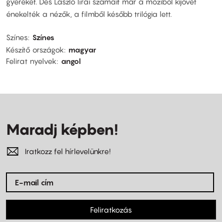
gyereket. Dés László lírai számait már a moziból kijövet
énekelték a nézők, a filmből később trilógia lett.
Színes
Színes
Készítő országok
magyar
Felirat nyelvek
angol
Maradj képben!
Iratkozz fel hírlevelünkre!
Feliratkozás