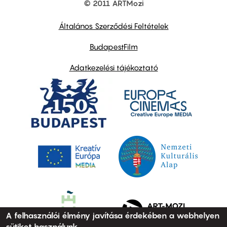
© 2011 ARTMozi
Footer
other
links
Általános Szerződési Feltételek
BudapestFilm
Adatkezelési tájékoztató
A felhasználói élmény javítása érdekében a webhelyen
sütiket használunk