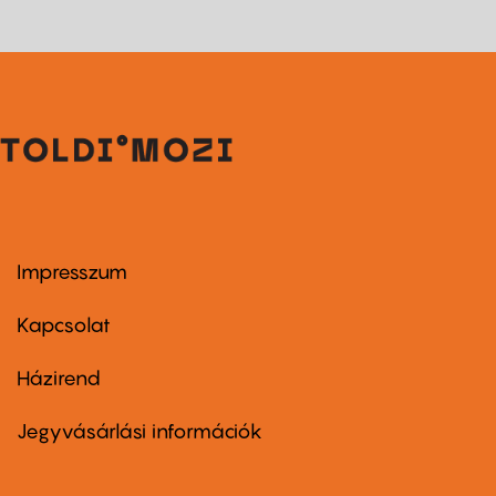
Impresszum
Footer
menu
first
Kapcsolat
Házirend
Footer
menu
second
Jegyvásárlási információk