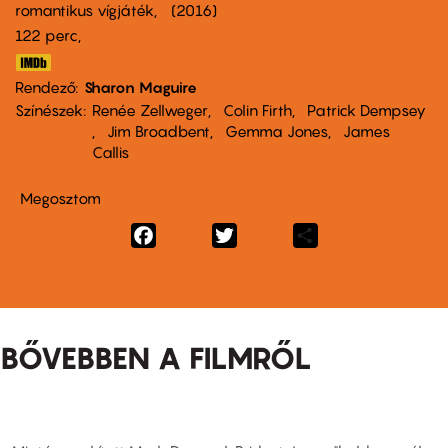
romantikus vígjáték
2016
122 perc,
Rendező
Sharon Maguire
Színészek
Renée Zellweger
Colin Firth
Patrick Dempsey
Jim Broadbent
Gemma Jones
James
Callis
Megosztom
Facebook
Twitter
Share
BŐVEBBEN A FILMRŐL