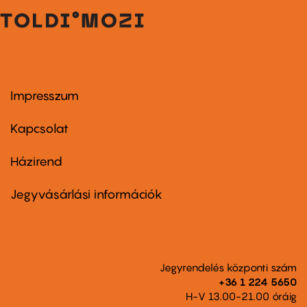
Impresszum
Footer
menu
first
Kapcsolat
Házirend
Footer
menu
second
Jegyvásárlási információk
Jegyrendelés központi szám
+36 1 224 5650
H-V 13.00-21.00 óráig