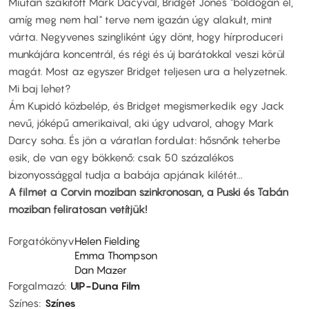
Miután szakított Mark Dacyval, Bridget Jones "boldogan él,
amíg meg nem hal" terve nem igazán úgy alakult, mint
várta. Negyvenes szingliként úgy dönt, hogy hírproduceri
munkájára koncentrál, és régi és új barátokkal veszi körül
magát. Most az egyszer Bridget teljesen ura a helyzetnek.
Mi baj lehet?
Ám Kupidó közbelép, és Bridget megismerkedik egy Jack
nevű, jóképű amerikaival, aki úgy udvarol, ahogy Mark
Darcy soha. És jön a váratlan fordulat: hősnőnk teherbe
esik, de van egy bökkenő: csak 50 százalékos
bizonyossággal tudja a babája apjának kilétét...
A filmet a Corvin moziban szinkronosan, a Puski és Tabán
moziban feliratosan vetítjük!
Forgatókönyv
Helen Fielding
Emma Thompson
Dan Mazer
Forgalmazó
UIP-Duna Film
Színes
Színes