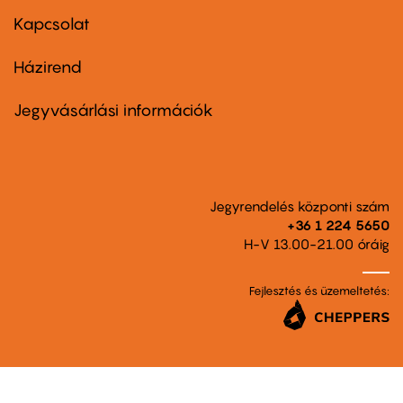
menu
first
Kapcsolat
Házirend
Footer
menu
second
Jegyvásárlási információk
Jegyrendelés központi szám
+36 1 224 5650
H-V 13.00-21.00 óráig
Fejlesztés és üzemeltetés: