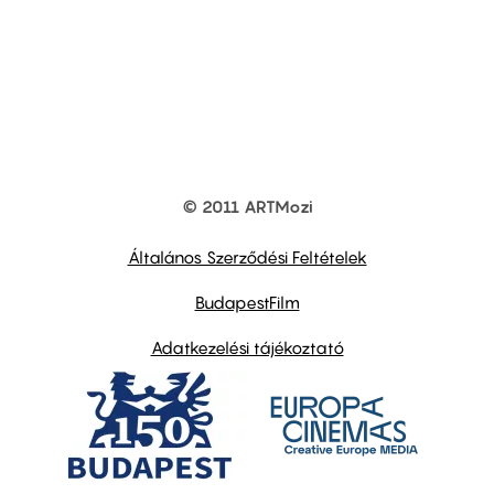
© 2011 ARTMozi
Footer
other
links
Általános Szerződési Feltételek
BudapestFilm
Adatkezelési tájékoztató