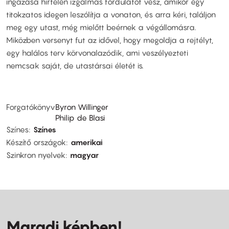
ingázása hirtelen izgalmas fordulatot vesz, amikor egy
titokzatos idegen leszólítja a vonaton, és arra kéri, találjon
meg egy utast, még mielőtt beérnek a végállomásra.
Miközben versenyt fut az idővel, hogy megoldja a rejtélyt,
egy halálos terv körvonalazódik, ami veszélyezteti
nemcsak saját, de utastársai életét is.
Forgatókönyv
Byron Willinger
Philip de Blasi
Színes
Színes
Készítő országok
amerikai
Szinkron nyelvek
magyar
Maradj képben!