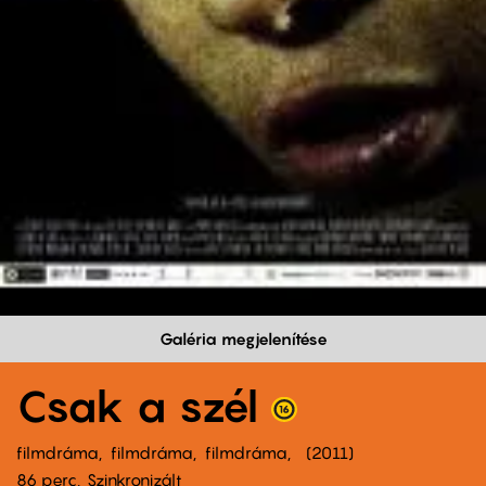
Galéria megjelenítése
Csak a szél
filmdráma
filmdráma
filmdráma
2011
86 perc,
Szinkronizált