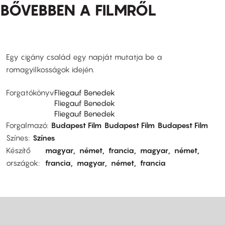
BŐVEBBEN A FILMRŐL
Egy cigány család egy napját mutatja be a
romagyilkosságok idején.
Forgatókönyv
Fliegauf Benedek
Fliegauf Benedek
Fliegauf Benedek
Forgalmazó
Budapest Film
Budapest Film
Budapest Film
Színes
Színes
Készítő
magyar
német
francia
magyar
német
országok
francia
magyar
német
francia