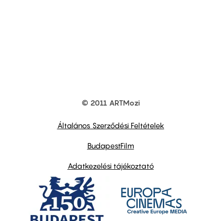
© 2011 ARTMozi
Footer
other
links
Általános Szerződési Feltételek
BudapestFilm
Adatkezelési tájékoztató