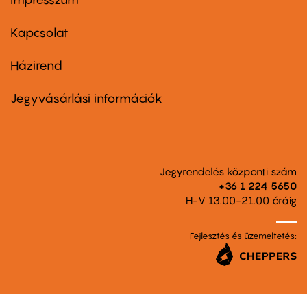
Footer
menu
first
Kapcsolat
Házirend
Footer
menu
second
Jegyvásárlási információk
Jegyrendelés központi szám
+36 1 224 5650
H-V 13.00-21.00 óráig
Fejlesztés és üzemeltetés: