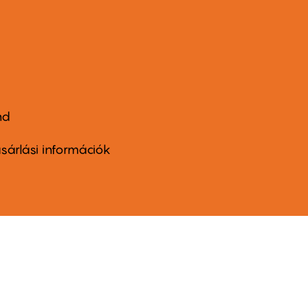
nd
ter
nu
sárlási információk
ond