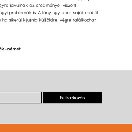
gyre javulnak az eredményei, viszont
ügyi problémák is. A lány úgy dönt, saját erőből
s ha sikerül kijutnia külföldre, végre találkozhat
vák-német
Feliratkozás