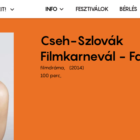
INFO
FESZTIVÁLOK
BÉRLÉS
IT!
Infó,
asztó
esemény,
terembérlés
Cseh-Szlovák
menü
Filmkarnevál - Fa
filmdráma
2014
100 perc,