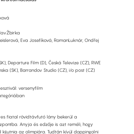
ková
slavŽbirka
eislerová, Eva Josefíková, RomanLuknár, Ondřej
K), Departure Film (D), Česká Televize (CZ), RWE
nska (SK), Barrandov Studio (CZ), i/o post (CZ)
esztivál: versenyfilm
kategóriában
tes fiatal rövidtávfutó lány bekerül a
özpontba. Anyja és edzője is azt reméli, hogy
l kijutnia az olimpiára. Tudtán kívül doppingolni