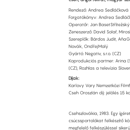
Rendező: Andrea Sedláčková
Forgatókönyv: Andrea Sedláč
Operatőr: Jan BasetStřítežský
Zeneszerző: David Solař, Miro
Szereplők: Bárdos Judit, AňaG
Novák, OndřejMalý
Gyártó: Negativ, s.r.o. (CZ)
Koprodukciós partner: Arina (S
(CZ), Rozhlas a televízia Slove
Díjak:
Karlovy Vary Nemzetközi Filmf
Cseh Oroszlán díj: jelölés 15 
Csehszlovákia, 1983. Egy ígére
csúcssportolókat felkészítő k
megfelelő felkészüléssel sikerü