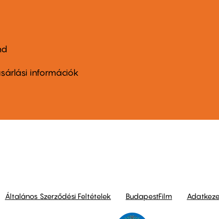
nd
ter
nu
sárlási információk
ond
Általános Szerződési Feltételek
BudapestFilm
Adatkezel