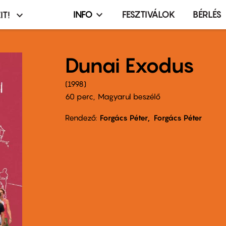
INFO
FESZTIVÁLOK
BÉRLÉS
IT!
Infó,
asztó
esemény,
terembérlés
Dunai Exodus
menü
1998
60 perc,
Magyarul beszélő
Rendező
Forgács Péter
Forgács Péter