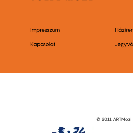
Impresszum
Házire
Footer
Foo
menu
me
Kapcsolat
Jegyvá
first
sec
© 2011 ARTMozi
Footer