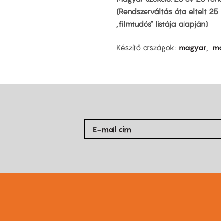
(Rendszerváltás óta eltelt 2
„filmtudós” listája alapján)
Készítő országok
magyar
m