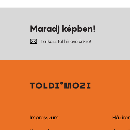
Maradj képben!
Iratkozz fel hírlevelünkre!
Impresszum
Házire
Footer
Foo