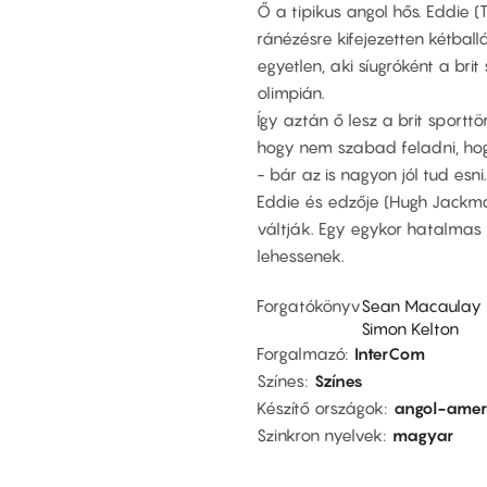
Ő a tipikus angol hős. Eddie (
ránézésre kifejezetten kétball
egyetlen, aki síugróként a brit
olimpián.
Így aztán ő lesz a brit sportt
hogy nem szabad feladni, ho
- bár az is nagyon jól tud esni.
Eddie és edzője (Hugh Jackman)
váltják. Egy egykor hatalmas 
lehessenek.
Forgatókönyv
Sean Macaulay
Simon Kelton
Forgalmazó
InterCom
Színes
Színes
Készítő országok
angol-amer
Szinkron nyelvek
magyar