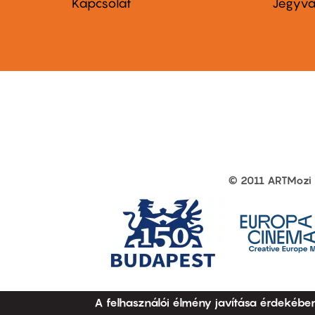
menu
me
Kapcsolat
Jegyvá
first
sec
© 2011 ARTMozi
Footer
other
links
A felhasználói élmény javítása érdekébe