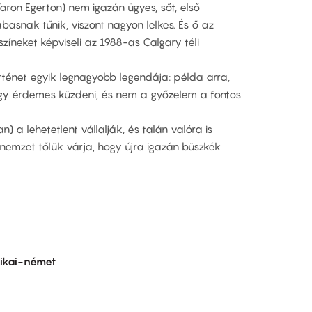
Taron Egerton) nem igazán ügyes, sőt, első
ábasnak tűnik, viszont nagyon lelkes. És ő az
 színeket képviseli az 1988-as Calgary téli
örténet egyik legnagyobb legendája: példa arra,
gy érdemes küzdeni, és nem a győzelem a fontos
 a lehetetlent vállalják, és talán valóra is
nemzet tőlük várja, hogy újra igazán büszkék
ikai-német