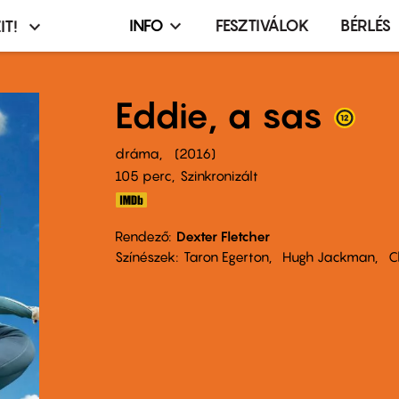
INFO
FESZTIVÁLOK
BÉRLÉS
IT!
Infó,
asztó
esemény,
terembérlés
Eddie, a sas
menü
dráma
2016
105 perc,
Szinkronizált
Rendező
Dexter Fletcher
Színészek
Taron Egerton
Hugh Jackman
C