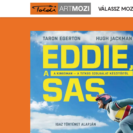
VÁLASSZ MOZ
Mozivál
Ugrás
menü
a
tartalomra