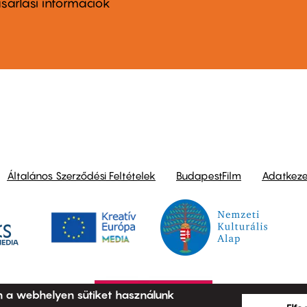
nu
sárlási információk
ond
Általános Szerződési Feltételek
BudapestFilm
Adatkezel
n a webhelyen sütiket használunk