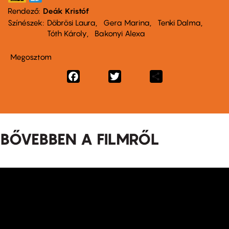
Rendező
Deák Kristóf
Színészek
Döbrösi Laura
Gera Marina
Tenki Dalma
Tóth Károly
Bakonyi Alexa
Megosztom
Facebook
Twitter
Share
BŐVEBBEN A FILMRŐL