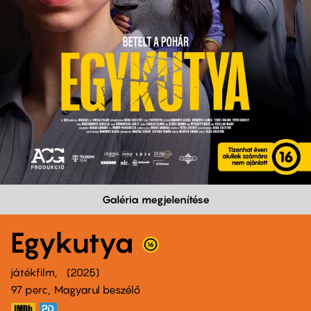
Galéria megjelenítése
Egykutya
játékfilm
2025
97 perc,
Magyarul beszélő