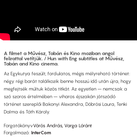
A filmet a Művész, Tabán és Kino moziban angol
felirattal vetítjük. / Hun with Eng subtitles at Művész,
Tabán and Kino cinema.
Az Egykutya feszült, fordulatos, mégis mélyreható történet:
négy régi barát találkozik benne hosszú idő után újra, hogy
megfejtsék múltuk közös titkát. Az egyetlen – nemcsak a
szó szoros értelmében – viharos éjszakán játszódó
történet szereplői Bakonyi Alexandra, Döbrösi Laura, Tenki
Dalma és Tóth Károly.
Forgatókönyv
Vörös András, Varga Lóránt
Forgalmazó
InterCom