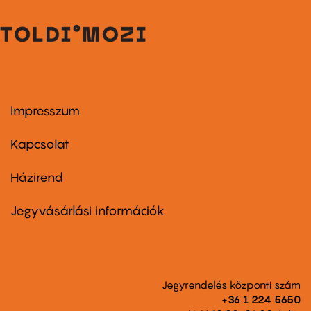
Impresszum
Footer
menu
first
Kapcsolat
Házirend
Footer
menu
second
Jegyvásárlási információk
Jegyrendelés központi szám
+36 1 224 5650