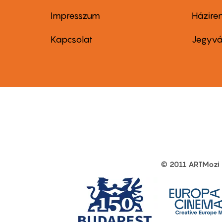
Impresszum
Házire
Footer
Foo
menu
me
Kapcsolat
Jegyvá
first
sec
© 2011 ARTMozi
Footer
other
links