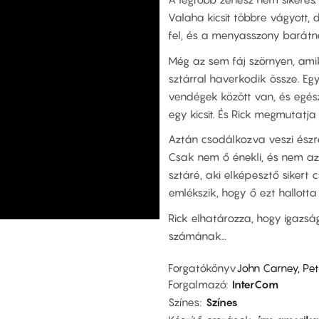
Valaha kicsit többre vágyott,
fel, és a menyasszony barátnő
Még az sem fáj szörnyen, am
sztárral haverkodik össze. Eg
vendégek között van, és egész
egy kicsit. És Rick megmutatja
Aztán csodálkozva veszi észre
Csak nem ő énekli, és nem az
sztáré, aki elképesztő sikert 
emlékszik, hogy ő ezt hallotta
Rick elhatározza, hogy igazsá
számának…
Forgatókönyv
John Carney, Pe
Forgalmazó
InterCom
Színes
Színes