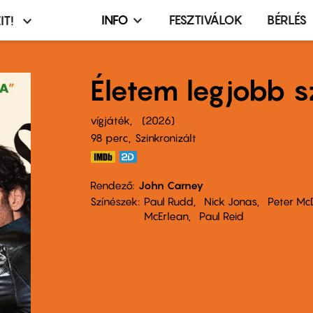
INFO
FESZTIVÁLOK
BÉRLÉS
IT!
Infó,
asztó
esemény,
terembérlés
Életem legjobb 
menü
vígjáték
2026
98 perc,
Szinkronizált
Rendező
John Carney
Színészek
Paul Rudd
Nick Jonas
Peter Mc
McErlean
Paul Reid