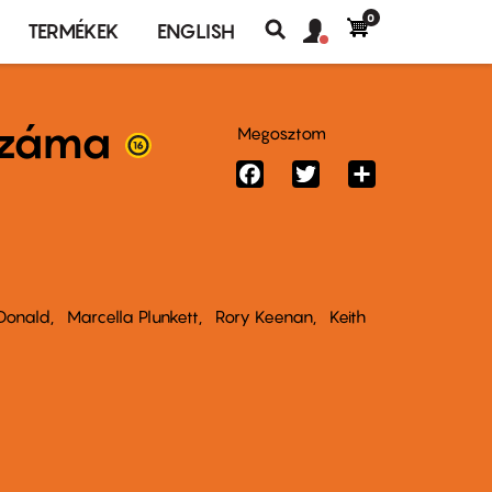
0
Felhasználó
Felhasználói
TERMÉKEK
ENGLISH
fiók
Keresés
fiók
menü
menüje
száma
Megosztom
Facebook
Twitter
Share
Donald
Marcella Plunkett
Rory Keenan
Keith