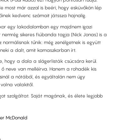
 de most már azzal is beéri, hogy esküvőkön lép
inek kedvenc számait játssza hajnalig.
ikor egy lakodalomban egy majdnem igazi
y nemrég sikeres fiúbanda tagja (Nick Jonas) is a
 normálisnak tűnik: még zenélgetnek is együtt
 neki a dalt, amit kamaszkorban írt.
, hogy a dala a slágerlisták csúcsára kerül.
 ő neve van melléírva. Hanem a rohadék kis
csinál a nótából, és egyáltalán nem úgy
 volna valakitől.
got szolgáltat. Saját magának, és élete legjobb
ter McDonald