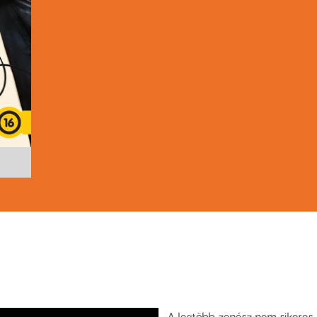
A legtöbb zenész nem sikeres.