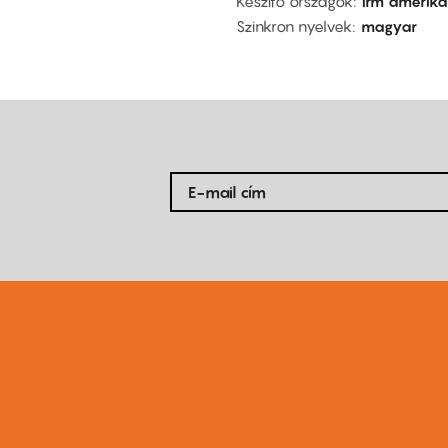
Készítő országok
írm amerika
Szinkron nyelvek
magyar