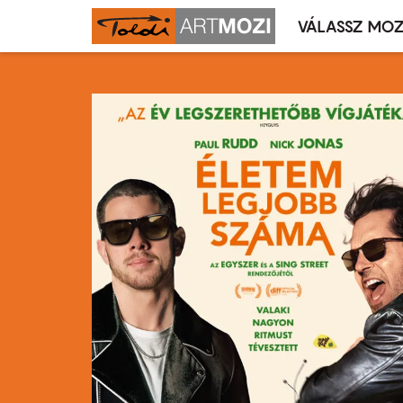
VÁLASSZ MOZ
Mozivál
Ugrás
menü
a
tartalomra