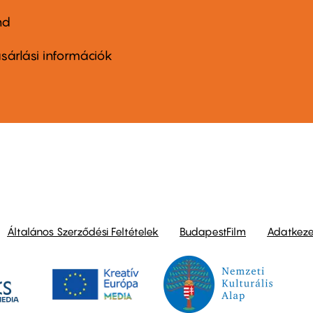
nd
ter
nu
sárlási információk
ond
Általános Szerződési Feltételek
BudapestFilm
Adatkezel