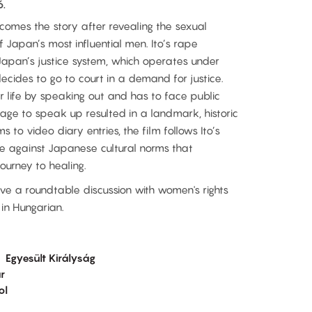
ó.
becomes the story after revealing the sexual
 Japan’s most influential men. Ito’s rape
Japan’s justice system, which operates under
ecides to go to court in a demand for justice.
er life by speaking out and has to face public
ourage to speak up resulted in a landmark, historic
 to video diary entries, the film follows Ito’s
ime against Japanese cultural norms that
urney to healing.
ave a roundtable discussion with women's rights
 in Hungarian.
Egyesült Királyság
r
ol