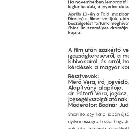
Ha novemberben lemaradtál v
legfontosabb, díjnyertes doku
Április 10-én a Toldi moziba
Diaries) c. filmet vetítjük, u
beszélgetést tartunk meghívo
Shiori Ito személyes drámája
kapta.
A film után szakértő v
igazságkeresésről, a m
kihívásairól, és arról,
kérdések a magyar ko
Résztvevők:
Mérő Vera, író, jogvédő
Alapítvány alapítója,
dr. Péterfi Vera, jogász
jogsegélyszolgálatának
Moderátor: Bodnár Judit
Shiori Ito, egy fiatal japán ú
nyilvánosságra hozza, hogy Ja
zaklatta. Ito nemi erőszakkal