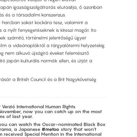
apán igazságszolgáltatás elutasítja, ő azonban
otás és a társadalmi konszenzus
t harcban sokat kockára tesz, valamint a
a nyílt fenyegetéseknek is kiteszi magát. Ito
ek számító, történelmi jelentőségű ügyet
lm a videónaplóktól a tárgyalótermi helyzetekig
g nem alkuvó újságíró éveket felemésztő
ó japán kulturális normák ellen, és útját a
sát a British Council és a Brit Nagykövetség
 Verzió International Human Rights
n November, now you can catch up on the most
s of last year.
, you can watch the Oscar-nominated Black Box
l drama, a Japanese
#metoo
story that won't
m received Special Mention in the International