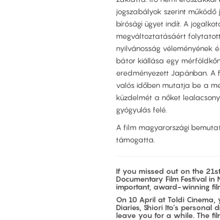
jogszabályok szerint működő j
bírósági ügyet indít. A jogalk
megváltoztatásáért folytatot
nyilvánosság véleményének és 
bátor kiállása egy mérföldkőn
eredményezett Japánban. A fi
valós időben mutatja be a me
küzdelmét a nőket lealacsonyít
gyógyulás felé.
A film magyarországi bemutatá
támogatta.
If you missed out on the 21st
Documentary Film Festival i
important, award-winning film
On 10 April at Toldi Cinema
Diaries, Shiori Ito's persona
leave you for a while. The fil