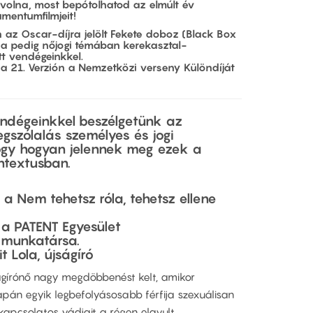
olna, most bepótolhatod az elmúlt év
mentumfilmjeit!
n az Oscar-díjra jelölt Fekete doboz (Black Box
tána pedig nőjogi témában kerekasztal-
tt vendégeinkkel.
 a 21. Verzión a Nemzetközi verseny Különdíját
endégeinkkel beszélgetünk az
egszólalás személyes és jogi
 hogy hogyan jelennek meg ezek a
ntextusban.
, a Nem tehetsz róla, tehetsz ellene
, a PATENT Egyesület
 munkatársa.
 Lola, újságíró
jságírónő nagy megdöbbenést kelt, amikor
pán egyik legbefolyásosabb férfija szexuálisan
 kapcsolatos vádjait a régen elavult