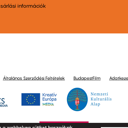
nu
sárlási információk
ond
Általános Szerződési Feltételek
BudapestFilm
Adatkezel
n a webhelyen sütiket használunk