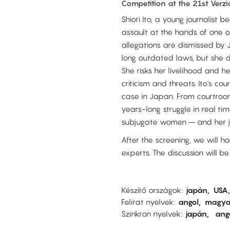
Competition at the 21st Verzi
Shiori Ito, a young journalist 
assault at the hands of one of
allegations are dismissed by 
long outdated laws, but she d
She risks her livelihood and h
criticism and threats. Ito's c
case in Japan. From courtrooms
years-long struggle in real t
subjugate women – and her jo
After the screening, we will h
experts. The discussion will be
Készítő országok
japán
USA
Felirat nyelvek
angol
magya
Szinkron nyelvek
japán
ang