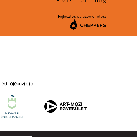
H-V 13.00-21.00 óráig
Fejlesztés és üzemeltetés:
ési tájékoztató