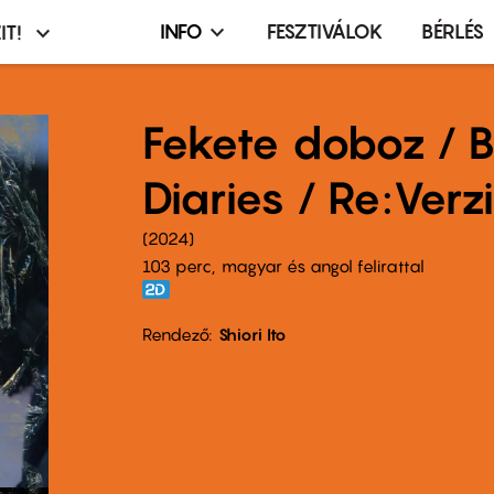
INFO
FESZTIVÁLOK
BÉRLÉS
IT!
Infó,
asztó
esemény,
terembérlés
Fekete doboz / 
menü
Diaries / Re:Verz
2024
103 perc,
magyar és angol felirattal
Rendező
Shiori Ito