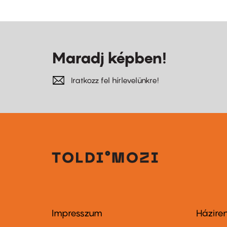
Maradj képben!
Iratkozz fel hírlevelünkre!
Impresszum
Házire
Footer
Foo