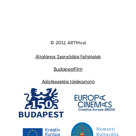
© 2011 ARTMozi
Footer
other
links
Általános Szerződési Feltételek
BudapestFilm
Adatkezelési tájékoztató