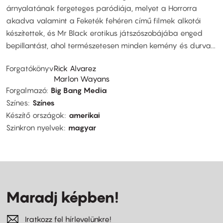
árnyalatának fergeteges paródiája, melyet a Horrorra
akadva valamint a Feketék fehéren című filmek alkotói
készítettek, és Mr Black erotikus játszószobájába enged
bepillantást, ahol természetesen minden kemény és durva...
Forgatókönyv
Rick Alvarez
Marlon Wayans
Forgalmazó
Big Bang Media
Színes
Színes
Készítő országok
amerikai
Szinkron nyelvek
magyar
Maradj képben!
Iratkozz fel hírlevelünkre!