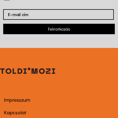
Feliratkozás
Impresszum
Footer
menu
first
Kapcsolat