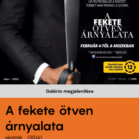
Galéria megjelenítése
A fekete ötven
árnyalata
vígjáték
2016