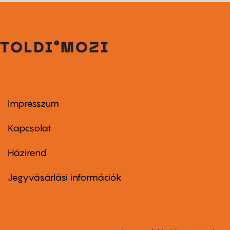
Impresszum
Footer
menu
first
Kapcsolat
Házirend
Footer
menu
second
Jegyvásárlási információk