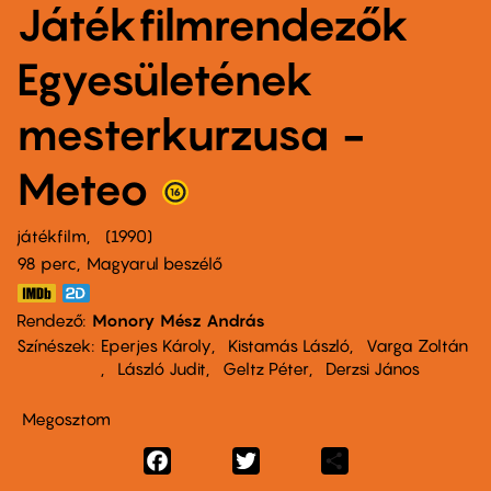
Játékfilmrendezők
Egyesületének
mesterkurzusa -
Meteo
játékfilm
1990
98 perc,
Magyarul beszélő
Rendező
Monory Mész András
Színészek
Eperjes Károly
Kistamás László
Varga Zoltán
László Judit
Geltz Péter
Derzsi János
Megosztom
Facebook
Twitter
Share