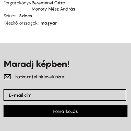
Forgatókönyv
Bereményi Géza
Monory Mész András
Színes
Színes
Készítő országok
magyar
Maradj képben!
Iratkozz fel hírlevelünkre!
Feliratkozás