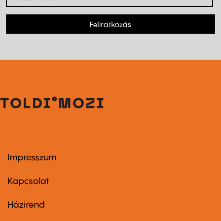
Feliratkozás
Impresszum
Footer
menu
first
Kapcsolat
Házirend
Footer
menu