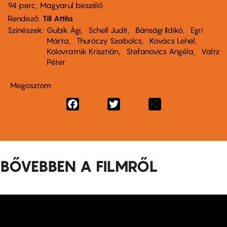
94 perc,
Magyarul beszélő
Rendező
Till Attila
Színészek
Gubík Ági
Schell Judit
Bánsági Ildikó
Egri
Márta
Thuróczy Szabolcs
Kovács Lehel
Kolovratnik Krisztián
Stefanovics Angéla
Valtz
Péter
Megosztom
Facebook
Twitter
Share
BŐVEBBEN A FILMRŐL