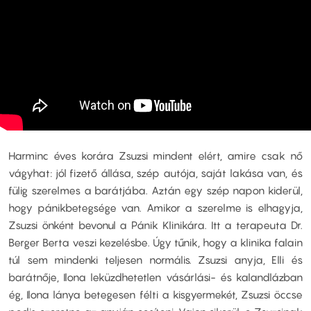
Harminc éves korára Zsuzsi mindent elért, amire csak nő
vágyhat: jól fizető állása, szép autója, saját lakása van, és
fülig szerelmes a barátjába. Aztán egy szép napon kiderül,
hogy pánikbetegsége van. Amikor a szerelme is elhagyja,
Zsuzsi önként bevonul a Pánik Klinikára. Itt a terapeuta Dr.
Berger Berta veszi kezelésbe. Úgy tűnik, hogy a klinika falain
túl sem mindenki teljesen normális. Zsuzsi anyja, Elli és
barátnője, Ilona leküzdhetetlen vásárlási- és kalandlázban
ég, Ilona lánya betegesen félti a kisgyermekét, Zsuzsi öccse