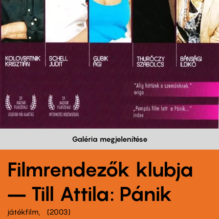
Galéria megjelenítése
Filmrendezők klubja
– Till Attila: Pánik
játékfilm
2003