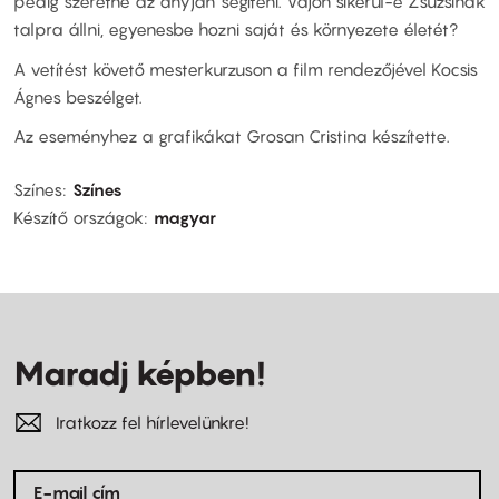
pedig szeretne az anyján segíteni. Vajon sikerül-e Zsuzsinak
talpra állni, egyenesbe hozni saját és környezete életét?
A vetítést követő mesterkurzuson a film rendezőjével Kocsis
Ágnes beszélget.
Az eseményhez a grafikákat Grosan Cristina készítette.
Színes
Színes
Készítő országok
magyar
Maradj képben!
Iratkozz fel hírlevelünkre!