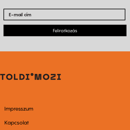
Feliratkozás
Impresszum
Footer
menu
first
Kapcsolat