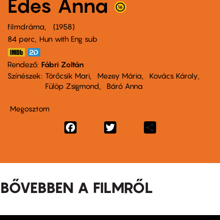
Édes Anna
filmdráma
1958
84 perc,
Hun with Eng sub
Rendező
Fábri Zoltán
Színészek
Törőcsik Mari
Mezey Mária
Kovács Károly
Fülöp Zsigmond
Báró Anna
Megosztom
Facebook
Twitter
Share
BŐVEBBEN A FILMRŐL