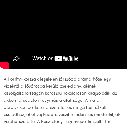
A Horthy-korszak legelején játszódó dráma hőse egy
vidékről a fővárosba kerülő cselédlány, akinek
kiszolgáltatottságán keresztül tökéletesen kirajzolódik az
akkori társadalom egymásra utaltsága. Anna a
paradicsomból kerül a szeretet és megértés nélküli
családhoz, ahol végképp elveszít mindent és mindenkit, aki
valaha szerette. A Kosztolányi regényéből készült film