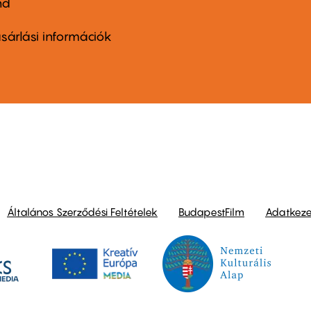
nd
ter
nu
sárlási információk
ond
Általános Szerződési Feltételek
BudapestFilm
Adatkezel