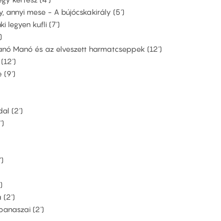
y, annyi mese - A bújócskakirály (5')
i legyen kufli (7')
)
 Janó Manó és az elveszett harmatcseppek (12')
(12')
 (9')
al (2')
')
)
)
 (2')
panaszai (2')