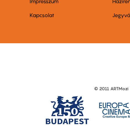
Impresszum
Házire
Footer
Foo
menu
me
Kapcsolat
Jegyvá
first
sec
© 2011 ARTMozi
Footer
other
links