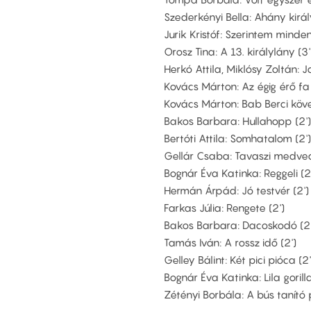
Szederkényi Bella: Ahány királ
Jurik Kristóf: Szerintem mindenk
Orosz Tina: A 13. királylány (3'
Herkó Attila, Miklósy Zoltán:
Kovács Márton: Az égig érő fa 
Kovács Márton: Bab Berci köve
Bakos Barbara: Hullahopp (2')
Bertóti Attila: Somhatalom (2')
Gellár Csaba: Tavaszi medved
Bognár Éva Katinka: Reggeli (2
Hermán Árpád: Jó testvér (2')
Farkas Júlia: Rengete (2')
Bakos Barbara: Dacoskodó (2'
Tamás Iván: A rossz idő (2')
Gelley Bálint: Két pici pióca (2'
Bognár Éva Katinka: Lila gorilla
Zétényi Borbála: A bús tanító 