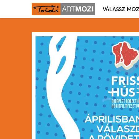
VÁLASSZ MOZ
Mozivál
Ugrás
menü
a
tartalomra