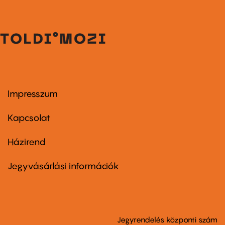
Impresszum
Footer
menu
first
Kapcsolat
Házirend
Footer
menu
second
Jegyvásárlási információk
Jegyrendelés központi szám