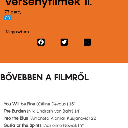
versenyfilmek II.
77 perc,
Megosztom
Facebook
Twitter
Share
BŐVEBBEN A FILMRŐL
You Will be Fine
(Céline Devaux) 15'
The Burden
(Niki Lindroth von Bahr) 14'
Into the Blue
(Antoneta Alamat Kusijanovic) 22'
Gusła or the Spirits
(Adrienne Nowak) 9'