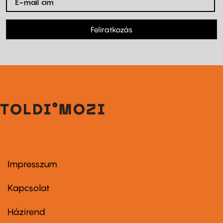
Feliratkozás
Impresszum
Footer
menu
first
Kapcsolat
Házirend
Footer
menu